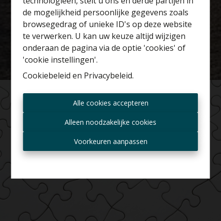
technologieën, stelt u ons en derde partijen in
Benieuwd naar de
de mogelijkheid persoonlijke gegevens zoals
waarde van je huis?
browsegedrag of unieke ID's op deze website
te verwerken. U kan uw keuze altijd wijzigen
Gratis schatting
onderaan de pagina via de optie 'cookies' of
'cookie instellingen'.
Cookiebeleid
en
Privacybeleid
.
Altijd als eerste op de
Alle cookies accepteren
hoogte zijn van nieuwe
aanbiedingen?
Alleen noodzakelijke cookies
Ontvang aanbod per mail
Voorkeuren aanpassen