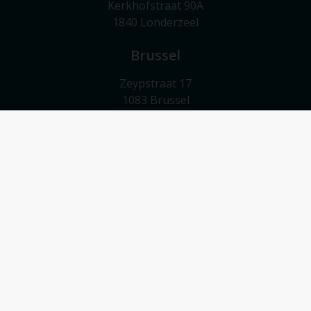
Kerkhofstraat 90A
1840 Londerzeel
Brussel
Zeypstraat 17
1083 Brussel
Meise
Valkebeekstraat 24
1860 Meise
Contact
052/503 503
info@vmv-vastgoed.be