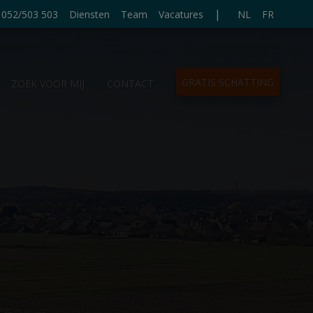
|
052/503 503
Diensten
Team
Vacatures
NL
FR
GRATIS SCHATTING
ZOEK VOOR MIJ
CONTACT