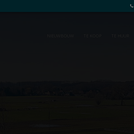
V-Vastgoed
NIEUWBOUW
TE KOOP
TE HUUR