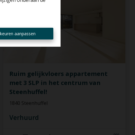
wijzigen onderaan de
keuren aanpassen
Ruim gelijkvloers appartement
met 3 SLP in het centrum van
Steenhuffel!
1840 Steenhuffel
Verhuurd