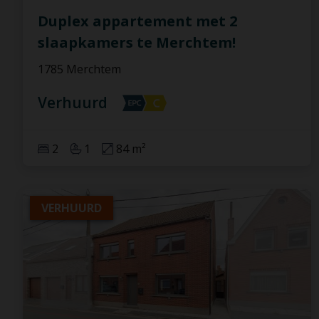
Duplex appartement met 2
slaapkamers te Merchtem!
1785 Merchtem
Verhuurd
2
1
84 m²
VERHUURD