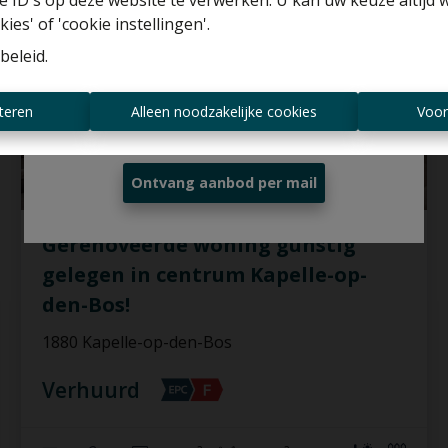
 ID's op deze website te verwerken. U kan uw keuze altijd 
Gratis schatting
ies' of 'cookie instellingen'.
beleid
.
Altijd als eerste op de hoogte zijn van
teren
Alleen noodzakelijke cookies
Voor
nieuwe aanbiedingen?
Ontvang aanbod per mail
Gerenoveerde woning gunstig
gelegen in centrum Kapelle-op-
den-Bos!
1880 Kapelle-op-den-Bos
Verhuurd