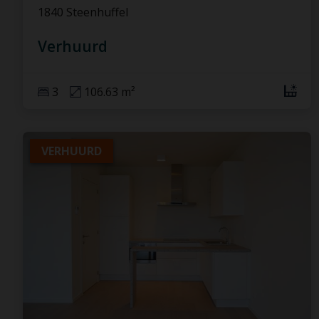
1840 Steenhuffel
Verhuurd
3
106.63 m²
VERHUURD