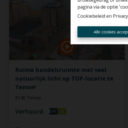
browsegedrag of unieke
pagina via de optie 'cook
Cookiebeleid
en
Privacy
Alle cookies accep
Ruime handelsruimte met veel
natuurlijk licht op TOP-locatie te
Temse!
9140 Temse
Verhuurd