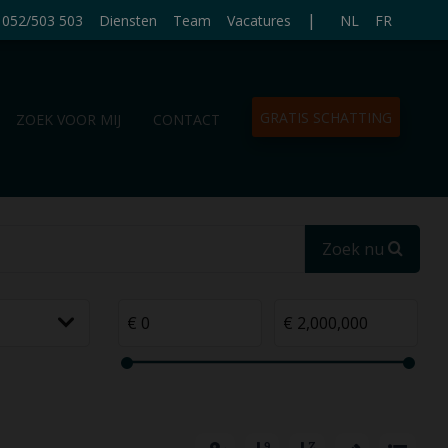
|
052/503 503
Diensten
Team
Vacatures
NL
FR
GRATIS SCHATTING
ZOEK VOOR MIJ
CONTACT
Zoek nu