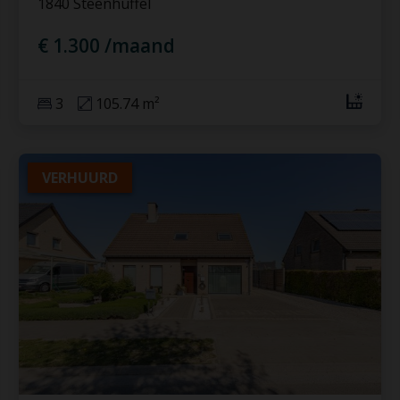
1840 Steenhuffel
€ 1.300 /maand
3
105.74 m²
VERHUURD