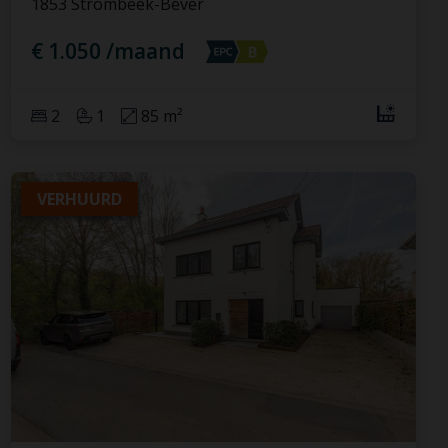
1853 Strombeek-Bever
€ 1.050 /maand
2
1
85 m²
VERHUURD