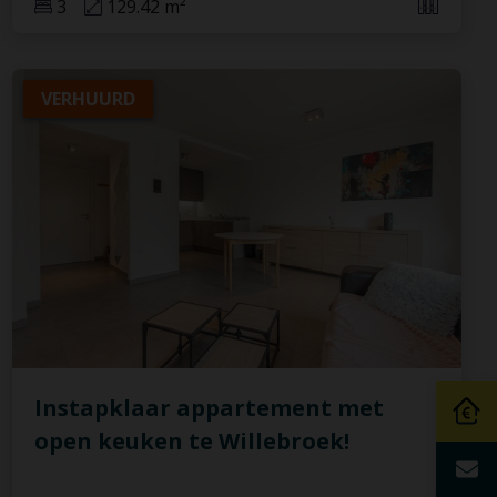
3
129.42 m²
VERHUURD
Instapklaar appartement met
open keuken te Willebroek!