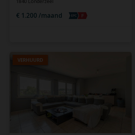
1840 Londerzeel
€ 1.200 /maand
VERHUURD