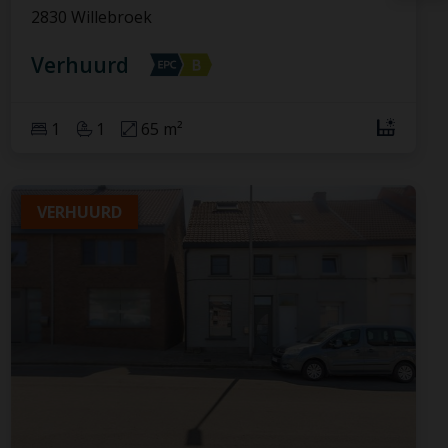
2830 Willebroek
Verhuurd
1
1
65 m²
VERHUURD