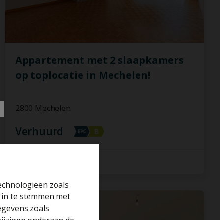
Appartement met 2 slaapkamers
op toplocatie in Mechelen!
2800 Mechelen
Verhuurd
2
1
83 m²
technologieën zoals
r in te stemmen met
VERHUURD
gegevens zoals