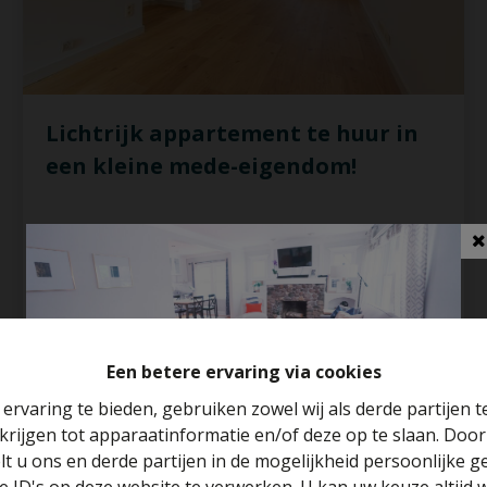
Lichtrijk appartement te huur in
een kleine mede-eigendom!
1083 Ganshoren
Verhuurd
1
1
65 m²
Een betere ervaring via cookies
ervaring te bieden, gebruiken zowel wij als derde partijen 
krijgen tot apparaatinformatie en/of deze op te slaan. Doo
Benieuwd naar de waarde van je huis?
VERHUURD
lt u ons en derde partijen in de mogelijkheid persoonlijke 