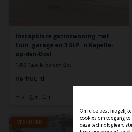
Instapklare gezinswoning met
tuin, garage en 3 SLP in Kapelle-
op-den-Bos!
1880 Kapelle-op-den-Bos
Verhuurd
3
1
1
Om u de best mogelijke 
cookies om toegang te 
VERHUURD
deze technologieën, ste