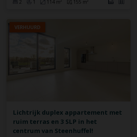
2
1
114 m²
155 m²
VERHUURD
Lichtrijk duplex appartement met
ruim terras en 3 SLP in het
centrum van Steenhuffel!