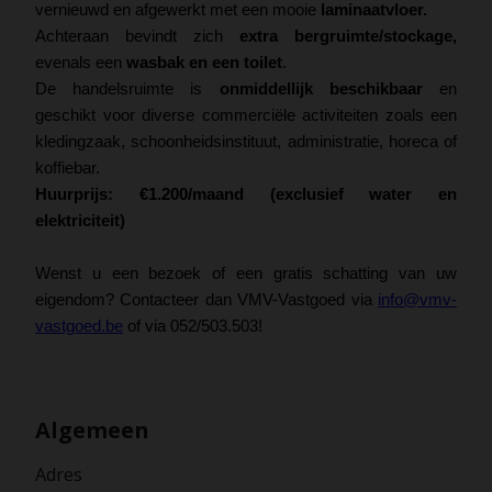
vernieuwd en afgewerkt met een mooie
laminaatvloer.
Achteraan bevindt zich
extra bergruimte/stockage,
evenals een
wasbak en een toilet
.
De handelsruimte is
onmiddellijk beschikbaar
en
geschikt voor diverse commerciële activiteiten zoals een
kledingzaak, schoonheidsinstituut, administratie, horeca of
koffiebar.
Huurprijs:
€1.200/maand (exclusief water en
elektriciteit)
Wenst u een bezoek of een gratis schatting van uw
eigendom? Contacteer dan VMV-Vastgoed via
info@vmv-
vastgoed.be
of via 052/503.503!
Algemeen
Adres