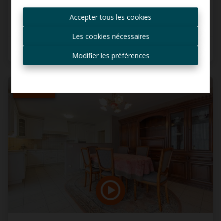
informé des nouvelles
€ 285.000
Accepter tous les cookies
offres ?
Les cookies nécessaires
Recevoir les offres par e-
3
1
1
mail
Modifier les préférences
VENDU