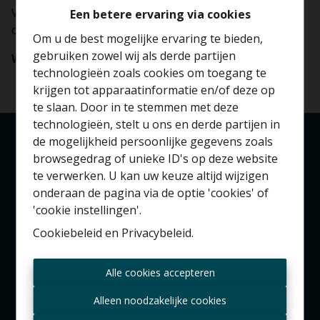
Voor een volgende verkoop zou ik er onmiddellijk
Een betere ervaring via cookies
opnieuw mee samenwerken.
Om u de best mogelijke ervaring te bieden,
gebruiken zowel wij als derde partijen
Wouter Jacobs
technologieën zoals cookies om toegang te
krijgen tot apparaatinformatie en/of deze op
te slaan. Door in te stemmen met deze
technologieën, stelt u ons en derde partijen in
Benieuwd naar de
de mogelijkheid persoonlijke gegevens zoals
waarde van je huis?
browsegedrag of unieke ID's op deze website
Londerzeel
te verwerken. U kan uw keuze altijd wijzigen
Gratis schatting
onderaan de pagina via de optie 'cookies' of
Kerkhofstraat 90A
'cookie instellingen'.
1840 Londerzeel
Cookiebeleid
en
Privacybeleid
.
Brussel
Altijd als eerste op de
Alle cookies accepteren
Zeypstraat 17
hoogte zijn van nieuwe
1083 Brussel
aanbiedingen?
Alleen noodzakelijke cookies