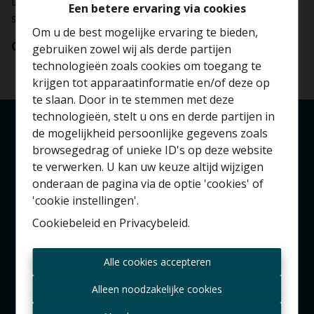
De potentiële kopers liggen bij hem precies in de
Een betere ervaring via cookies
schuif.
Om u de best mogelijke ervaring te bieden,
Cesar Smits
gebruiken zowel wij als derde partijen
technologieën zoals cookies om toegang te
krijgen tot apparaatinformatie en/of deze op
te slaan. Door in te stemmen met deze
technologieën, stelt u ons en derde partijen in
Benieuwd naar de
de mogelijkheid persoonlijke gegevens zoals
waarde van je huis?
browsegedrag of unieke ID's op deze website
Londerzeel
te verwerken. U kan uw keuze altijd wijzigen
Kerkhofstraat 90A
Gratis schatting
onderaan de pagina via de optie 'cookies' of
1840 Londerzeel
'cookie instellingen'.
Cookiebeleid
en
Privacybeleid
.
Brussel
Altijd als eerste op de
Zeypstraat 17
Alle cookies accepteren
hoogte zijn van nieuwe
1083 Brussel
aanbiedingen?
Alleen noodzakelijke cookies
Meise