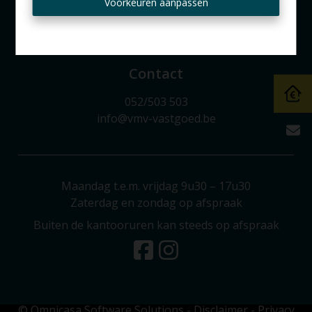
Ontvang aanbod per mail
Voorkeuren aanpassen
Valkebeekstraat 24
1860 Meise
Contact
052/503 503
info@vmv-vastgoed.be
Maandag t.e.m. vrijdag 9u30 – 17u30
Zaterdag en zondag op afspraak
Buiten de kantooruren kan steeds op afspraak
© Omnicasa Software Solutions
-
Disclaimer
-
Privacy