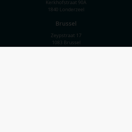
Kerkhofstraat 90A
1840 Londerzeel
Brussel
Zeypstraat 17
1083 Brussel
Meise
Valkebeekstraat 24
1860 Meise
Contact
052/503 503
info@vmv-vastgoed.be