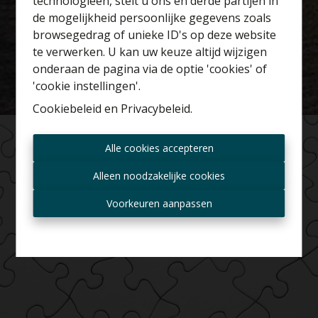
technologieën, stelt u ons en derde partijen in
Benieuwd naar de
de mogelijkheid persoonlijke gegevens zoals
waarde van je huis?
browsegedrag of unieke ID's op deze website
te verwerken. U kan uw keuze altijd wijzigen
Gratis schatting
onderaan de pagina via de optie 'cookies' of
'cookie instellingen'.
Cookiebeleid
en
Privacybeleid
.
Altijd als eerste op de
Alle cookies accepteren
hoogte zijn van nieuwe
aanbiedingen?
Alleen noodzakelijke cookies
Ontvang aanbod per mail
Voorkeuren aanpassen