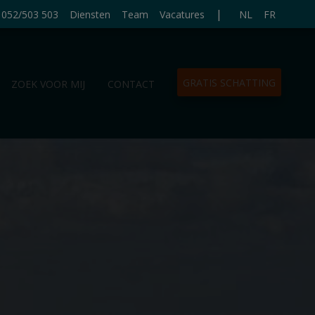
|
052/503 503
Diensten
Team
Vacatures
NL
FR
GRATIS SCHATTING
ZOEK VOOR MIJ
CONTACT