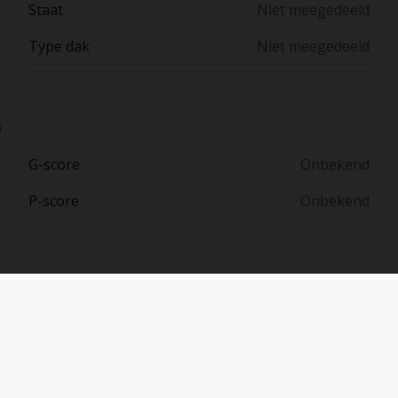
Staat
Niet meegedeeld
Type dak
Niet meegedeeld
e
G-score
Onbekend
P-score
Onbekend