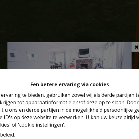
Een betere ervaring via cookies
ervaring te bieden, gebruiken zowel wij als derde partijen 
krijgen tot apparaatinformatie en/of deze op te slaan. Doo
Benieuwd naar de waarde van je huis?
lt u ons en derde partijen in de mogelijkheid persoonlijke 
 ID's op deze website te verwerken. U kan uw keuze altijd 
Gratis schatting
ies' of 'cookie instellingen'.
beleid
.