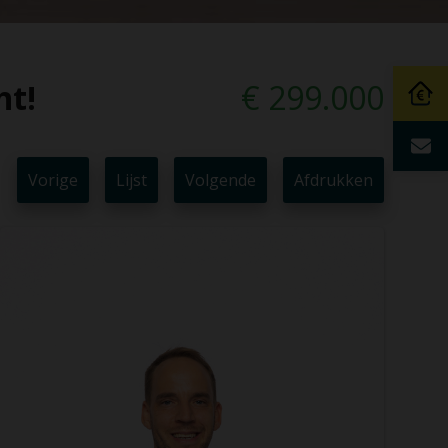
ht!
€ 299.000
Vorige
Lijst
Volgende
Afdrukken