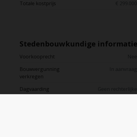
Totale kostprijs
€ 299.000
Stedenbouwkundige informati
Voorkooprecht
Nee
Bouwvergunning
In aanvraag
verkregen
Dagvaarding
Geen rechterlijke
uitgebracht
herstelmaatregel of
bestuurlijke maatregel
opgelegd
Verkavelingsvergun
Ja
ning