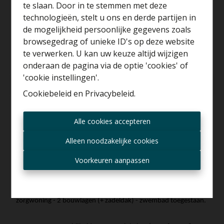
te slaan. Door in te stemmen met deze
technologieën, stelt u ons en derde partijen in
Benieuwd naar de
de mogelijkheid persoonlijke gegevens zoals
waarde van je huis?
browsegedrag of unieke ID's op deze website
te verwerken. U kan uw keuze altijd wijzigen
Gratis schatting
onderaan de pagina via de optie 'cookies' of
'cookie instellingen'.
Info aanvragen
Cookiebeleid
en
Privacybeleid
.
In het pittoreske Westrode - welke gelegen is tussen het
Altijd als eerste op de
Alle cookies accepteren
hoogte zijn van nieuwe
centrum van het bruisende Londerzeel & het charmante
aanbiedingen?
Kapelle-op-den-Bos - vinden we deze prachtige verkaveling van
Alleen noodzakelijke cookies
5 bouwgronden! De bouwvoorschriften van LOT 1 voor een
Ontvang aanbod per mail
Voorkeuren aanpassen
HOB (9a 35ca) met een potentiële bebouwbare oppervlakte van
+/- 307,50 m² (!) zijn als volgt: gevelbreedte 7,5m - bouwdiepte
gelijkvloers 17m & op de verdiepen 12m - gezinswoning of
zorgwoning - 2 bouwlagen (+ zadeldak) - zwembad toegestaan.