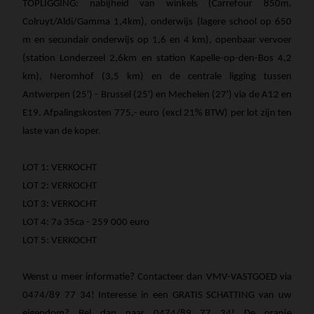
TOPLIGGING: nabijheid van winkels (Carrefour 850m,
Colruyt/Aldi/Gamma 1,4km), onderwijs (lagere school op 650
m en secundair onderwijs op 1,6 en 4 km), openbaar vervoer
(station Londerzeel 2,6km en station Kapelle-op-den-Bos 4,2
km), Neromhof (3,5 km) en de centrale ligging tussen
Antwerpen (25') - Brussel (25') en Mechelen (27') via de A12 en
E19. Afpalingskosten 775,- euro (excl 21% BTW) per lot zijn ten
laste van de koper.
LOT 1: VERKOCHT
LOT 2: VERKOCHT
LOT 3: VERKOCHT
LOT 4: 7a 35ca - 259 000 euro
LOT 5: VERKOCHT
Wenst u meer informatie? Contacteer dan VMV-VASTGOED via
0474/89 77 34! Interesse in een GRATIS SCHATTING van uw
eigendom? Bel dan naar 0474/89 77 34! De oranje