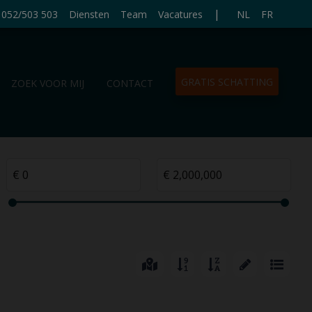
|
052/503 503
Diensten
Team
Vacatures
NL
FR
GRATIS SCHATTING
ZOEK VOOR MIJ
CONTACT