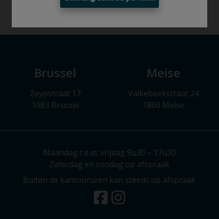
Brussel
Meise
Zeypstraat 17
Valkebeekstraat 24
1083 Brussel
1860 Meise
Maandag t.e.m. vrijdag 9u30 – 17u30
Zaterdag en zondag op afspraak
Buiten de kantooruren kan steeds op afspraak