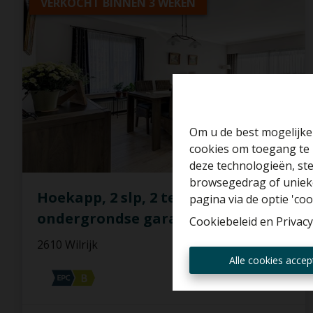
VERKOCHT BINNEN 3 WEKEN
Om u de best mogelijke 
cookies om toegang te 
deze technologieën, ste
browsegedrag of unieke
Hoekapp, 2 slp, 2 terrassen en met
pagina via de optie 'cook
ondergrondse garagebox
Cookiebeleid
en
Privacy
2610 Wilrijk
Alle cookies accep