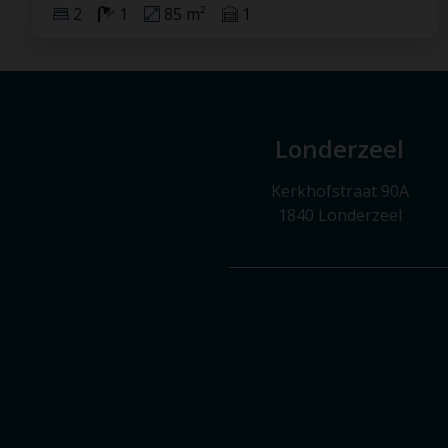
2
1
85 m²
1
Londerzeel
Kerkhofstraat 90A
1840 Londerzeel