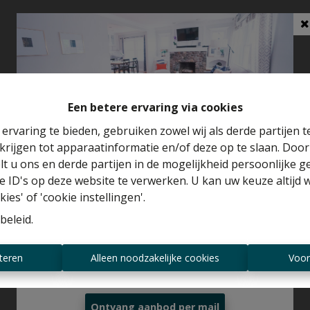
Een betere ervaring via cookies
ervaring te bieden, gebruiken zowel wij als derde partijen 
krijgen tot apparaatinformatie en/of deze op te slaan. Doo
Benieuwd naar de waarde van je huis?
lt u ons en derde partijen in de mogelijkheid persoonlijke 
 ID's op deze website te verwerken. U kan uw keuze altijd 
Gratis schatting
ies' of 'cookie instellingen'.
beleid
.
Altijd als eerste op de hoogte zijn van
teren
Alleen noodzakelijke cookies
Voor
nieuwe aanbiedingen?
Ontvang aanbod per mail