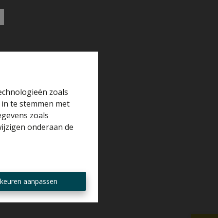
technologieën zoals
r in te stemmen met
gegevens zoals
wijzigen onderaan de
keuren aanpassen