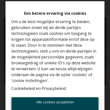
4
1
130 m²
Een betere ervaring via cookies
Om u de best mogelijke ervaring te bieden,
gebruiken zowel wij als derde partijen
technologieën zoals cookies om toegang te
krijgen tot apparaatinformatie en/of deze op
te slaan. Door in te stemmen met deze
technologieën, stelt u ons en derde partijen in
Benieuwd naar de
de mogelijkheid persoonlijke gegevens zoals
waarde van je huis?
browsegedrag of unieke ID's op deze website
te verwerken. U kan uw keuze altijd wijzigen
Gratis schatting
onderaan de pagina via de optie 'cookies' of
'cookie instellingen'.
Cookiebeleid
en
Privacybeleid
.
Op te frissen woning met 5 SLP op een groene
Altijd als eerste op de
toplocatie in Zellik !
Alle cookies accepteren
hoogte zijn van nieuwe
Kerklaan 191, 1731 Zellik
aanbiedingen?