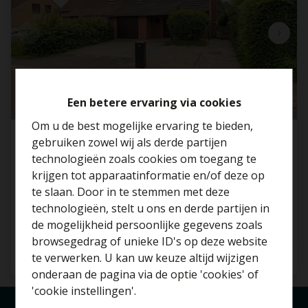
Een betere ervaring via cookies
Om u de best mogelijke ervaring te bieden,
gebruiken zowel wij als derde partijen
Charmante halfopen woning met 3 SLP in
technologieën zoals cookies om toegang te
Ternat !
krijgen tot apparaatinformatie en/of deze op
Neerveldlaan 80, 1740 Ternat
te slaan. Door in te stemmen met deze
technologieën, stelt u ons en derde partijen in
Benieuwd naar de
de mogelijkheid persoonlijke gegevens zoals
waarde van je huis?
browsegedrag of unieke ID's op deze website
te verwerken. U kan uw keuze altijd wijzigen
3
1
132 m²
Gratis schatting
onderaan de pagina via de optie 'cookies' of
'cookie instellingen'.