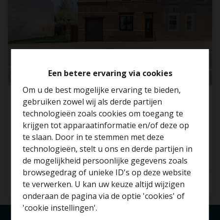
Een betere ervaring via cookies
Om u de best mogelijke ervaring te bieden,
gebruiken zowel wij als derde partijen
Centraal gelegen gezinswoning met zonrijke
technologieën zoals cookies om toegang te
tuin en garage in Sterrebeek.
krijgen tot apparaatinformatie en/of deze op
1933 Sterrebeek
te slaan. Door in te stemmen met deze
technologieën, stelt u ons en derde partijen in
Benieuwd naar de
de mogelijkheid persoonlijke gegevens zoals
waarde van je huis?
browsegedrag of unieke ID's op deze website
te verwerken. U kan uw keuze altijd wijzigen
3
2
150 m²
Gratis schatting
onderaan de pagina via de optie 'cookies' of
'cookie instellingen'.