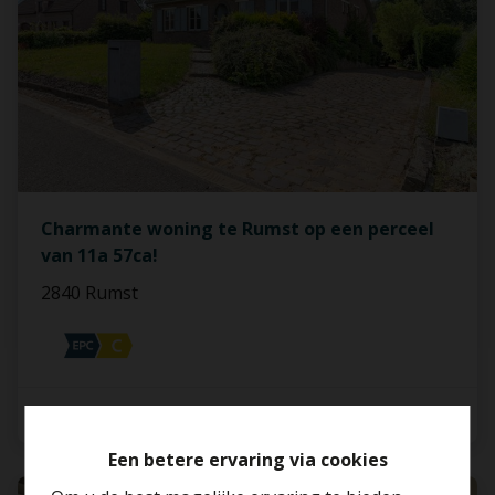
Charmante woning te Rumst op een perceel
van 11a 57ca!
2840 Rumst
3
1
163 m²
Een betere ervaring via cookies