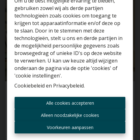
Om u de best mogelijke ervaring te bieden,
VERKOCHT BINNEN 1 WEEK
gebruiken zowel wij als derde partijen
technologieën zoals cookies om toegang te
krijgen tot apparaatinformatie en/of deze op
te slaan. Door in te stemmen met deze
technologieën, stelt u ons en derde partijen in
Benieuwd naar de
de mogelijkheid persoonlijke gegevens zoals
waarde van je huis?
browsegedrag of unieke ID's op deze website
te verwerken. U kan uw keuze altijd wijzigen
Gratis schatting
onderaan de pagina via de optie 'cookies' of
'cookie instellingen'.
Cookiebeleid
en
Privacybeleid
.
Prachtige instapklare woning met 4
Altijd als eerste op de
slaapkamers te Rumst
Alle cookies accepteren
hoogte zijn van nieuwe
2840 Rumst
aanbiedingen?
Alleen noodzakelijke cookies
Ontvang aanbod per mail
Voorkeuren aanpassen