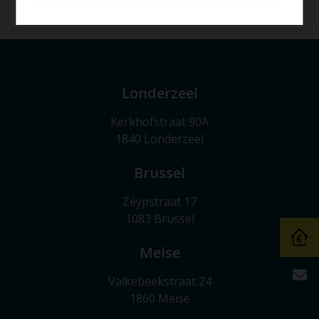
4
1
135 m²
Londerzeel
Kerkhofstraat 90A
1840 Londerzeel
Brussel
Zeypstraat 17
1083 Brussel
Meise
Valkebeekstraat 24
1860 Meise