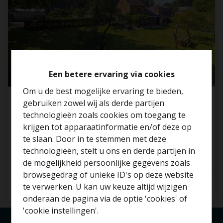
Een betere ervaring via cookies
Om u de best mogelijke ervaring te bieden,
gebruiken zowel wij als derde partijen
Unieke kans: instapklare woning op een
technologieën zoals cookies om toegang te
prachtige locatie te Rotselaar!
krijgen tot apparaatinformatie en/of deze op
3110 Rotselaar
te slaan. Door in te stemmen met deze
technologieën, stelt u ons en derde partijen in
Benieuwd naar de
de mogelijkheid persoonlijke gegevens zoals
waarde van je huis?
browsegedrag of unieke ID's op deze website
te verwerken. U kan uw keuze altijd wijzigen
2
1
145 m²
Gratis schatting
onderaan de pagina via de optie 'cookies' of
'cookie instellingen'.