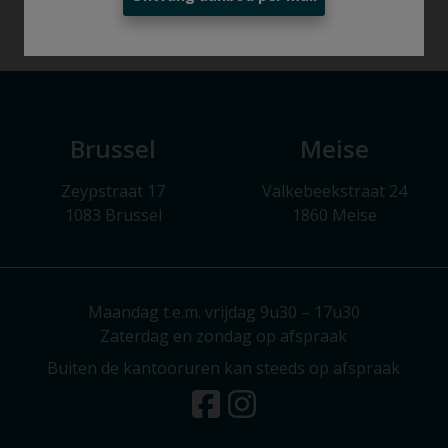
Brussel
Meise
Zeypstraat 17
Valkebeekstraat 24
1083 Brussel
1860 Meise
Maandag t.e.m. vrijdag 9u30 – 17u30
Zaterdag en zondag op afspraak
Buiten de kantooruren kan steeds op afspraak