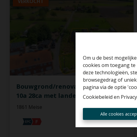
VERKOCHT
Om u de best mogelijke 
cookies om toegang te 
deze technologieën, ste
browsegedrag of unieke
Bouwgrond/renovatieproject op
pagina via de optie 'cook
10a 28ca met landelijk uitzicht!
Cookiebeleid
en
Privacy
1861 Meise
Alle cookies accep