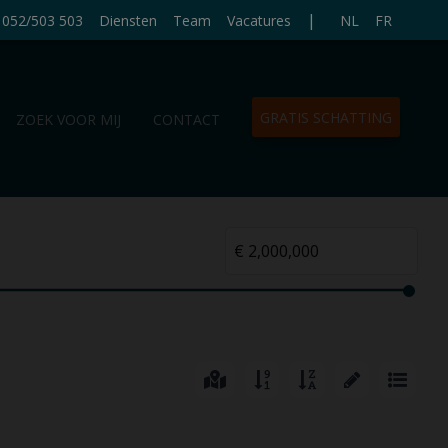
|
052/503 503
Diensten
Team
Vacatures
NL
FR
GRATIS SCHATTING
ZOEK VOOR MIJ
CONTACT