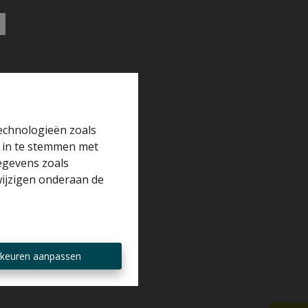
technologieën zoals
r in te stemmen met
gegevens zoals
wijzigen onderaan de
keuren aanpassen