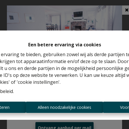
Een betere ervaring via cookies
ervaring te bieden, gebruiken zowel wij als derde partijen 
krijgen tot apparaatinformatie en/of deze op te slaan. Doo
Benieuwd naar de waarde van je huis?
lt u ons en derde partijen in de mogelijkheid persoonlijke 
 ID's op deze website te verwerken. U kan uw keuze altijd 
Gratis schatting
ies' of 'cookie instellingen'.
beleid
.
Altijd als eerste op de hoogte zijn van
teren
Alleen noodzakelijke cookies
Voor
nieuwe aanbiedingen?
Ontvang aanbod per mail