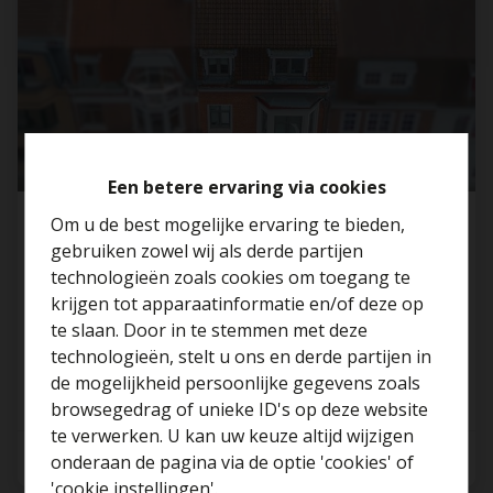
Een betere ervaring via cookies
Om u de best mogelijke ervaring te bieden,
Instapklare woning met 6 SLK, 2 badkamers
gebruiken zowel wij als derde partijen
en zuidgerichte tuin te Koekelberg!
technologieën zoals cookies om toegang te
1081 Koekelberg
krijgen tot apparaatinformatie en/of deze op
te slaan. Door in te stemmen met deze
technologieën, stelt u ons en derde partijen in
Benieuwd naar de
de mogelijkheid persoonlijke gegevens zoals
waarde van je huis?
browsegedrag of unieke ID's op deze website
te verwerken. U kan uw keuze altijd wijzigen
Gratis schatting
6
2
245 m²
onderaan de pagina via de optie 'cookies' of
'cookie instellingen'.