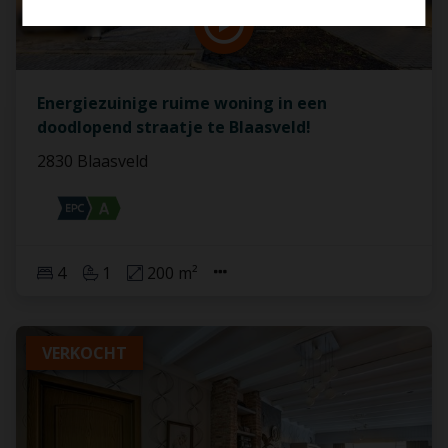
Energiezuinige ruime woning in een
doodlopend straatje te Blaasveld!
2830 Blaasveld
4
1
200 m²
VERKOCHT