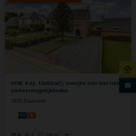
HOB, 4 slp, 12a52ca(!), zonrijke tuin met ruime
parkeermogelijkheden
2830 Blaasveld
4
1
160 m²