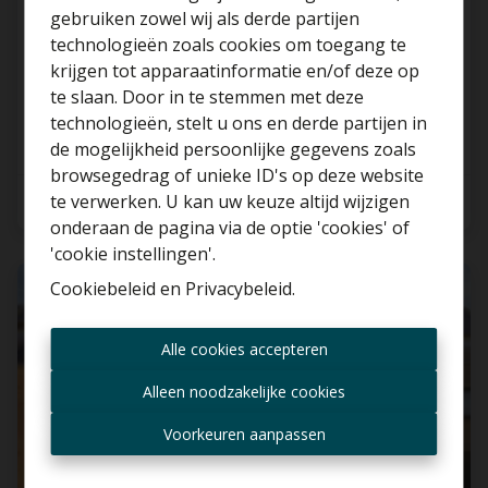
gebruiken zowel wij als derde partijen
Zeer solide halfopen bebouwing en garage op
technologieën zoals cookies om toegang te
een zonnig perceel te Blaasveld!
krijgen tot apparaatinformatie en/of deze op
2830 Blaasveld
te slaan. Door in te stemmen met deze
technologieën, stelt u ons en derde partijen in
Benieuwd naar de
de mogelijkheid persoonlijke gegevens zoals
waarde van je huis?
browsegedrag of unieke ID's op deze website
te verwerken. U kan uw keuze altijd wijzigen
3
1
154 m²
Gratis schatting
onderaan de pagina via de optie 'cookies' of
'cookie instellingen'.
Cookiebeleid
en
Privacybeleid
.
VERKOCHT
Altijd als eerste op de
Alle cookies accepteren
hoogte zijn van nieuwe
aanbiedingen?
Alleen noodzakelijke cookies
Ontvang aanbod per mail
Voorkeuren aanpassen