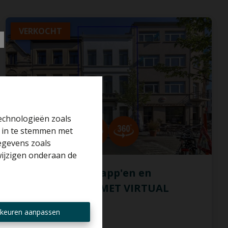
VERKOCHT
technologieën zoals
r in te stemmen met
gegevens zoals
wijzigen onderaan de
Gerenov pand 3 app'en en
ateliergebouw (MET VIRTUAL
TOUR)
keuren aanpassen
2018 Antwerpen