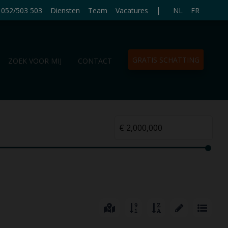
|
052/503 503
Diensten
Team
Vacatures
NL
FR
GRATIS SCHATTING
ZOEK VOOR MIJ
CONTACT