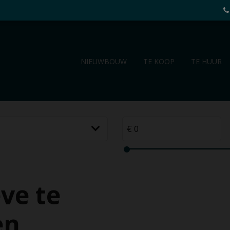
NIEUWBOUW
TE KOOP
TE HUUR
ve te
en