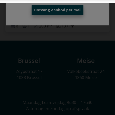
Ontvang aanbod per mail
6
1
200 m²
137 m²
Brussel
Meise
Zeypstraat 17
Valkebeekstraat 24
1083 Brussel
1860 Meise
Maandag t.e.m. vrijdag 9u30 – 17u30
Zaterdag en zondag op afspraak