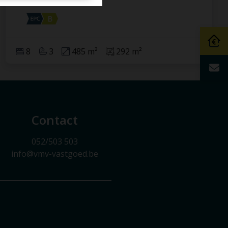
8
3
485 m²
292 m²
Contact
052/503 503
info@vmv-vastgoed.be