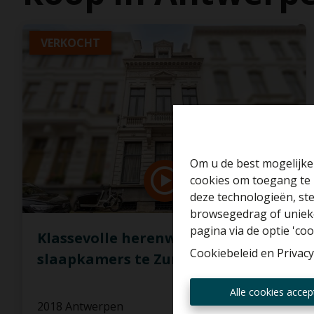
VERKOCHT
Om u de best mogelijke 
cookies om toegang te 
deze technologieën, ste
browsegedrag of unieke
pagina via de optie 'cook
Klassevolle herenwoning met 5
Cookiebeleid
en
Privacy
slaapkamers te Zurenborg!
Alle cookies accep
2018 Antwerpen