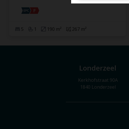
5
1
190 m²
267 m²
Londerzeel
Kerkhofstraat 90A
1840 Londerzeel