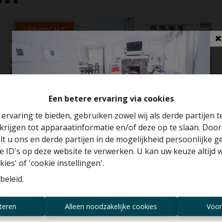
VERKOCHT
Een betere ervaring via cookies
ervaring te bieden, gebruiken zowel wij als derde partijen 
krijgen tot apparaatinformatie en/of deze op te slaan. Doo
Benieuwd naar de waarde van je huis?
lt u ons en derde partijen in de mogelijkheid persoonlijke 
 ID's op deze website te verwerken. U kan uw keuze altijd 
Gratis schatting
ies' of 'cookie instellingen'.
Te renoveren woning met
beleid
.
stadstuin te Zurenborg!
Altijd als eerste op de hoogte zijn van
teren
Alleen noodzakelijke cookies
Voor
2018 Antwerpen
nieuwe aanbiedingen?