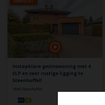
VERKOCHT
Instapklare gezinswoning met 4
SLP en zeer rustige ligging te
Steenhuffel!
1840 Steenhuffel