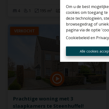
Om u de best mogelijke 
4
1
195 m²
839 m²
1
cookies om toegang te 
deze technologieën, ste
browsegedrag of unieke
pagina via de optie 'cook
VERKOCHT
Cookiebeleid
en
Privacy
Alle cookies accep
Prachtige woning met 3
slaapkamers te Steenhuffel!