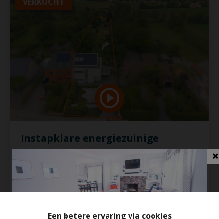
VERKOCHT
Instapklare energiezuinige
woning op een ruim perceel (27a
63ca)
1840 Steenhuffel
Een betere ervaring via cookies