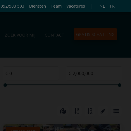
|
052/503 503
Diensten
Team
Vacatures
NL
FR
GRATIS SCHATTING
ZOEK VOOR MIJ
CONTACT