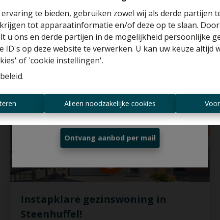
ervaring te bieden, gebruiken zowel wij als derde partijen 
6
2
290 m²
2763 m²
6
krijgen tot apparaatinformatie en/of deze op te slaan. Doo
Benieuwd naar de waarde van je huis?
lt u ons en derde partijen in de mogelijkheid persoonlijke 
 ID's op deze website te verwerken. U kan uw keuze altijd 
Gratis schatting
ies' of 'cookie instellingen'.
VERKOCHT
beleid
.
Altijd als eerste op de hoogte zijn van
teren
Alleen noodzakelijke cookies
Voor
nieuwe aanbiedingen?
Ontvang aanbod per mail
Instapklare gezinswoning in
Steenhuffel!