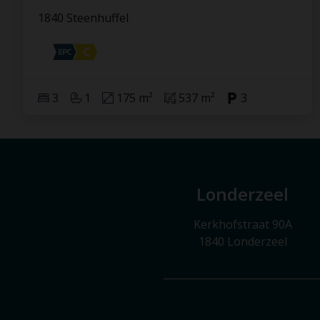
1840 Steenhuffel
3
1
175 m²
537 m²
3
Londerzeel
Kerkhofstraat 90A
1840 Londerzeel