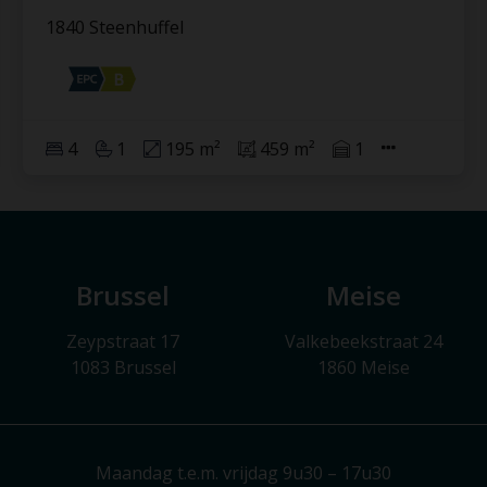
1840 Steenhuffel
4
1
195 m²
459 m²
1
Brussel
Meise
Zeypstraat 17
Valkebeekstraat 24
1083 Brussel
1860 Meise
Maandag t.e.m. vrijdag 9u30 – 17u30