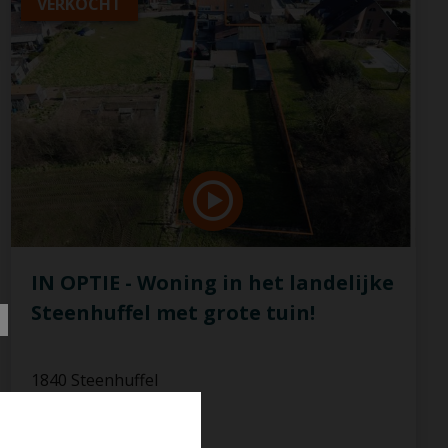
VERKOCHT
IN OPTIE - Woning in het landelijke
Steenhuffel met grote tuin!
1840 Steenhuffel