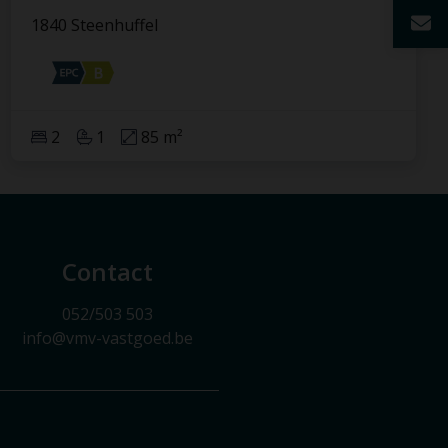
1840 Steenhuffel
2
1
85 m²
Contact
052/503 503
info@vmv-vastgoed.be