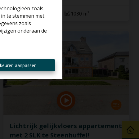
technologieën zoals
2
1
190 m²
1030 m²
r in te stemmen met
gegevens zoals
wijzigen onderaan de
VERKOCHT
keuren aanpassen
Lichtrijk gelijkvloers appartement
met 2 SLK te Steenhuffel!