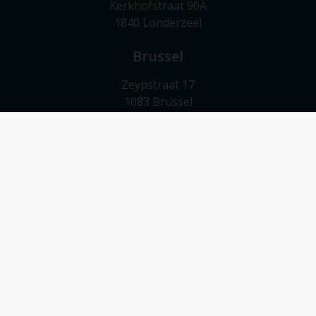
Kerkhofstraat 90A
1840 Londerzeel
Brussel
Zeypstraat 17
1083 Brussel
Meise
Valkebeekstraat 24
1860 Meise
Contact
052/503 503
info@vmv-vastgoed.be