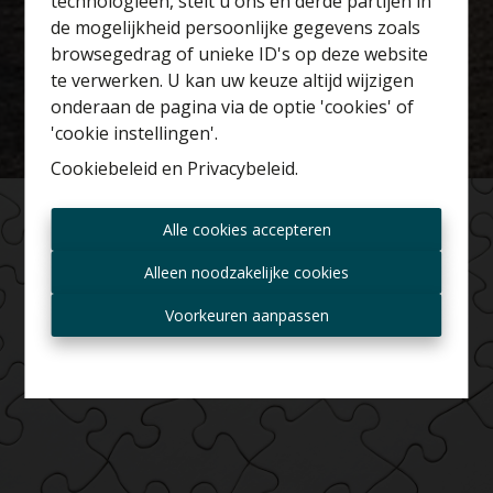
technologieën, stelt u ons en derde partijen in
Benieuwd naar de
de mogelijkheid persoonlijke gegevens zoals
waarde van je huis?
browsegedrag of unieke ID's op deze website
te verwerken. U kan uw keuze altijd wijzigen
Gratis schatting
onderaan de pagina via de optie 'cookies' of
'cookie instellingen'.
Cookiebeleid
en
Privacybeleid
.
Altijd als eerste op de
Alle cookies accepteren
hoogte zijn van nieuwe
aanbiedingen?
Alleen noodzakelijke cookies
Ontvang aanbod per mail
Voorkeuren aanpassen