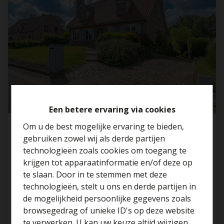
Een betere ervaring via cookies
Om u de best mogelijke ervaring te bieden,
Charmante woning te Rumst op een perceel
gebruiken zowel wij als derde partijen
van 11a 57ca!
technologieën zoals cookies om toegang te
2840 Rumst
krijgen tot apparaatinformatie en/of deze op
te slaan. Door in te stemmen met deze
technologieën, stelt u ons en derde partijen in
Benieuwd naar de
de mogelijkheid persoonlijke gegevens zoals
waarde van je huis?
browsegedrag of unieke ID's op deze website
3
1
163 m²
te verwerken. U kan uw keuze altijd wijzigen