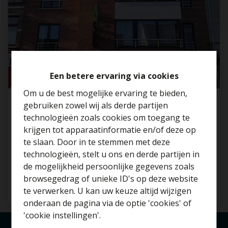
Een betere ervaring via cookies
Om u de best mogelijke ervaring te bieden,
gebruiken zowel wij als derde partijen
TOP INVESTERING: 7 app + apotheek +
technologieën zoals cookies om toegang te
schoonheidssalon, netto rend 4,95%
krijgen tot apparaatinformatie en/of deze op
1020 Brussel
te slaan. Door in te stemmen met deze
technologieën, stelt u ons en derde partijen in
Benieuwd naar de
de mogelijkheid persoonlijke gegevens zoals
waarde van je huis?
browsegedrag of unieke ID's op deze website
te verwerken. U kan uw keuze altijd wijzigen
9
7
1222 m²
Gratis schatting
onderaan de pagina via de optie 'cookies' of
'cookie instellingen'.