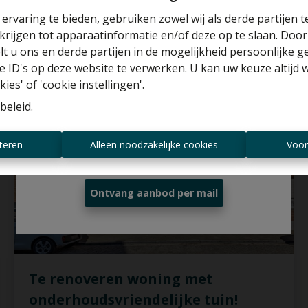
ervaring te bieden, gebruiken zowel wij als derde partijen 
3
1
145 m²
158 m²
1
krijgen tot apparaatinformatie en/of deze op te slaan. Doo
Benieuwd naar de waarde van je huis?
lt u ons en derde partijen in de mogelijkheid persoonlijke 
 ID's op deze website te verwerken. U kan uw keuze altijd 
Gratis schatting
ies' of 'cookie instellingen'.
VERKOCHT
beleid
.
Altijd als eerste op de hoogte zijn van
teren
Alleen noodzakelijke cookies
Voor
nieuwe aanbiedingen?
Ontvang aanbod per mail
Te renoveren woning met
onderhoudsvriendelijke tuin!