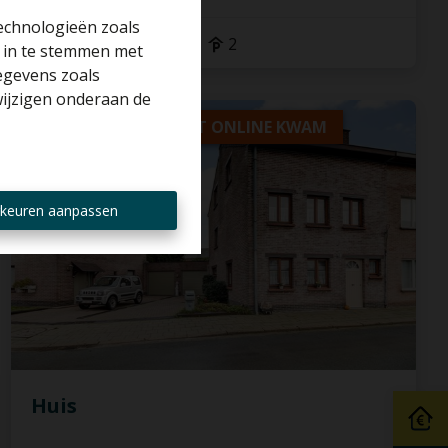
technologieën zoals
3
1
100 m²
2
r in te stemmen met
gegevens zoals
wijzigen onderaan de
VERKOCHT VOOR HET ONLINE KWAM
keuren aanpassen
Huis