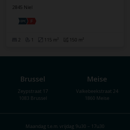
2845 Niel
2
1
115 m²
150 m²
Brussel
Meise
Zeypstraat 17
Valkebeekstraat 24
1083 Brussel
1860 Meise
Maandag t.e.m. vrijdag 9u30 – 17u30