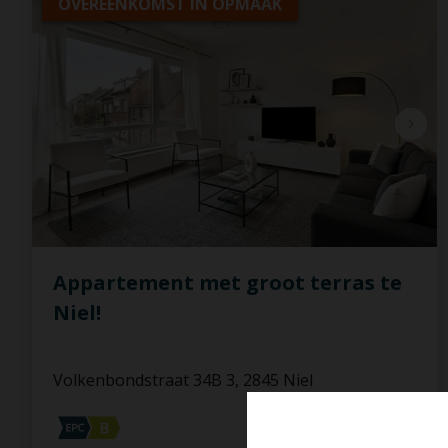
OVEREENKOMST IN OPMAAK
Appartement met groot terras te
Niel!
Volkenbondstraat 34B 3, 2845 Niel