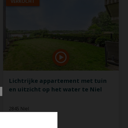
VERKOCHT
Lichtrijke appartement met tuin
en uitzicht op het water te Niel
2845 Niel