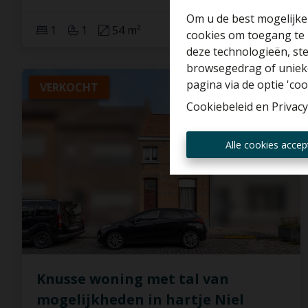
Om u de best mogelijke 
1
1
54 m²
cookies om toegang te 
deze technologieën, ste
browsegedrag of unieke
pagina via de optie 'cook
VERKOCHT
Cookiebeleid
en
Privacy
Alle cookies accep
Knusse woning met tal van
mogelijkheden in hartje Niel