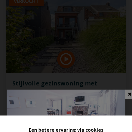
VERKOCHT
Stijlvolle gezinswoning met
inpandige garage, gunstig
gelegen te Niel
2845 Niel
Een betere ervaring via cookies