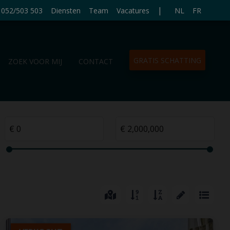
|
052/503 503
Diensten
Team
Vacatures
NL
FR
GRATIS SCHATTING
ZOEK VOOR MIJ
CONTACT