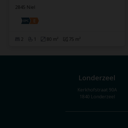
2845 Niel
2
1
80 m²
75 m²
Londerzeel
Kerkhofstraat 90A
1840 Londerzeel