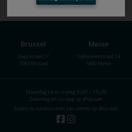
Brussel
Meise
Zeypstraat 17
Valkebeekstraat 24
1083 Brussel
1860 Meise
Maandag t.e.m. vrijdag 9u30 – 17u30
Zaterdag en zondag op afspraak
Buiten de kantooruren kan steeds op afspraak