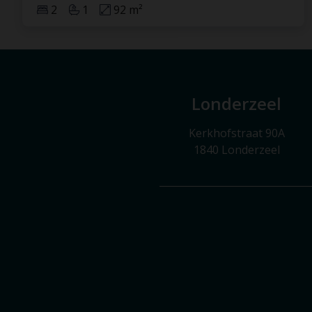
2
1
92 m²
Londerzeel
Kerkhofstraat 90A
1840 Londerzeel