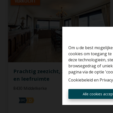
VERKOCHT
Om u de best mogelijke 
cookies om toegang te 
deze technologieën, ste
browsegedrag of unieke
Prachtig zeezicht, 2 slp, ruime eet-
pagina via de optie 'cook
en leefruimte
Cookiebeleid
en
Privacy
8430 Middelkerke
Alle cookies accep