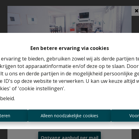
Een betere ervaring via cookies
ervaring te bieden, gebruiken zowel wij als derde partijen 
krijgen tot apparaatinformatie en/of deze op te slaan. Doo
Benieuwd naar de waarde van je huis?
lt u ons en derde partijen in de mogelijkheid persoonlijke 
 ID's op deze website te verwerken. U kan uw keuze altijd 
Gratis schatting
ies' of 'cookie instellingen'.
beleid
.
Altijd als eerste op de hoogte zijn van
teren
Alleen noodzakelijke cookies
Voor
nieuwe aanbiedingen?
Ontvang aanbod per mail