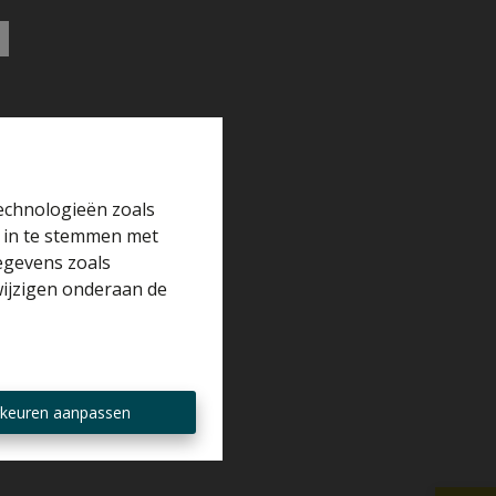
technologieën zoals
r in te stemmen met
gegevens zoals
wijzigen onderaan de
keuren aanpassen