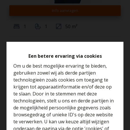
Info aanvragen
1
1
50 m²
Ontdek dit lichtrijk een-slaapkamer appartement gelegen in het
hart van Merchtem.
Een betere ervaring via cookies
Om u de best mogelijke ervaring te bieden,
Het appartement bevind zich op de eerste verdieping en is
gebruiken zowel wij als derde partijen
ingedeeld als volgt: Lichtrijke eet- en leefruimte met aanpalend
technologieën zoals cookies om toegang te
aan een mooi afgewerkte keuken. De badkamer is praktisch
krijgen tot apparaatinformatie en/of deze op
ingericht met een douche, lavabo en toilet , verder is er een
te slaan. Door in te stemmen met deze
comfortabele slaapkamer aanwezig.
technologieën, stelt u ons en derde partijen in
Benieuwd naar de
de mogelijkheid persoonlijke gegevens zoals
Het appartement is afgewerkt met een lichte houtkleurige vloer en
waarde van je huis?
browsegedrag of unieke ID's op deze website
strakke witte muren wat zorgt voor een moderne en warme
te verwerken. U kan uw keuze altijd wijzigen
uitstraling. Ook de locatie is een groot pluspunt, centraal gelegen
Gratis schatting
onderaan de pagina via de optie 'cookies' of