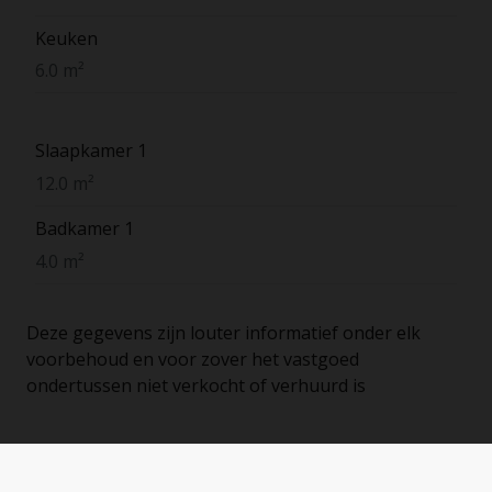
Keuken
6.0 m²
Slaapkamer 1
12.0 m²
Badkamer 1
4.0 m²
Deze gegevens zijn louter informatief onder elk
voorbehoud en voor zover het vastgoed
ondertussen niet verkocht of verhuurd is
Energieprestatiecertificaat