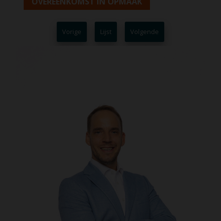
OVEREENKOMST IN OPMAAK
Vorige
Lijst
Volgende