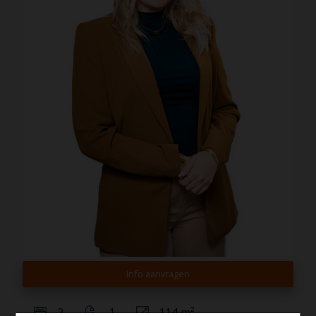
Info aanvragen
2
1
114 m²