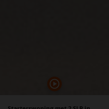
Starterswoning met 2 SLP in