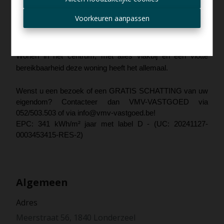
EPC label D
(geen renovatieplicht)
Ontvang aanbod per mail
Voorkeuren aanpassen
Elektriciteit conform
Centrale ligging met alles binnen handbereik
Ideaal als starterswoning of investering.
Wonen in het centrum, met alles vlakbij en een vlotte
bereikbaarheid deze woning heeft het allemaal.
Wenst u een bezoek of een GRATIS SCHATTING van uw
eigendom? Contacteer dan VMV-VASTGOED via
052/503.503 of via info@vmv-vastgoed.be!
EPC: 341 kWh/m² jaar met label D - (UC: 20241127-
0003453415-RES-2)
Algemeen
Adres
Meerstraat 56, 1840 Londerzeel