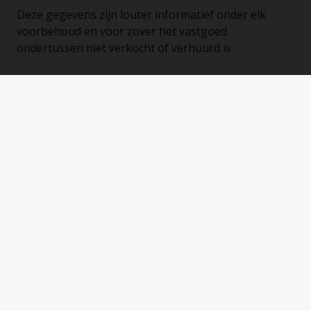
Deze gegevens zijn louter informatief onder elk
voorbehoud en voor zover het vastgoed
ondertussen niet verkocht of verhuurd is
Energieprestatiecertificaat
Keuringsattest elektriciteit
Ja, conform AREI
EPC
341 kWh/m² jaar
Unieke code
20241127-0003453415-RES-2