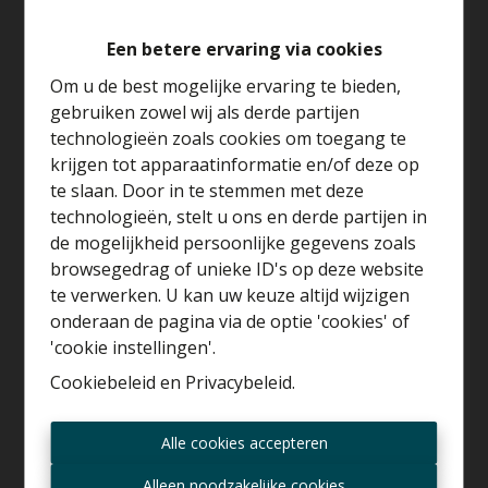
Een betere ervaring via cookies
Op zoek naar een
centraal gelegen woning met
Om u de best mogelijke ervaring te bieden,
potentieel
? Deze charmante rijwoning bevindt zich in het
gebruiken zowel wij als derde partijen
centrum van Londerzeel
, op wandelafstand van winkels,
technologieën zoals cookies om toegang te
scholen, openbaar vervoer (trein en bus) en met een
vlotte
krijgen tot apparaatinformatie en/of deze op
verbinding naar de A12
.
te slaan. Door in te stemmen met deze
De woning beschikt over een
lichtrijke leefruimte
dankzij
technologieën, stelt u ons en derde partijen in
de grote raampartijen, een functionele keuken met
Benieuwd naar de
de mogelijkheid persoonlijke gegevens zoals
aansluitende berging en een
gezellig, westgericht terras
waarde van je huis?
browsegedrag of unieke ID's op deze website
waar je in alle rust kan genieten van de zon,
zonder inkijk
.
te verwerken. U kan uw keuze altijd wijzigen
Op de verdieping bevinden zich
2 slaapkamers
. De
Gratis schatting
onderaan de pagina via de optie 'cookies' of
woning is
op te frissen
, maar biedt een uitstekende basis
'cookie instellingen'.
en tal van mogelijkheden om ze volledig naar eigen smaak
Cookiebeleid
en
Privacybeleid
.
in te richten.
Belangrijke troeven:
Altijd als eerste op de
Dak volledig vernieuwd in 2021 (isolatie, onderdak en
Alle cookies accepteren
hoogte zijn van nieuwe
dakpannen)
aanbiedingen?
Alleen noodzakelijke cookies
Ramen en voordeur vernieuwd in 2024