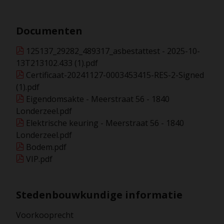
Documenten
125137_29282_489317_asbestattest - 2025-10-
13T213102.433 (1).pdf
Certificaat-20241127-0003453415-RES-2-Signed
(1).pdf
Eigendomsakte - Meerstraat 56 - 1840
Londerzeel.pdf
Elektrische keuring - Meerstraat 56 - 1840
Londerzeel.pdf
Bodem.pdf
VIP.pdf
Stedenbouwkundige informatie
Voorkooprecht