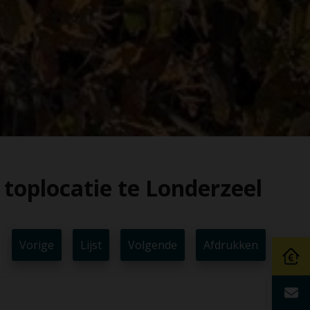
toplocatie te Londerzeel
Vorige
Lijst
Volgende
Afdrukken