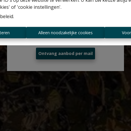
 ID's op deze website te verwerken. U kan uw keuze altijd 
Gratis schatting
ies' of 'cookie instellingen'.
beleid
.
Altijd als eerste op de hoogte zijn van
teren
Alleen noodzakelijke cookies
Voor
nieuwe aanbiedingen?
Ontvang aanbod per mail