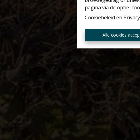
browsegedrag of unieke
pagina via de optie 'cook
Cookiebeleid
en
Privacy
Alle cookies accep