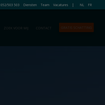
|
052/503 503
Diensten
Team
Vacatures
NL
FR
GRATIS SCHATTING
ZOEK VOOR MIJ
CONTACT