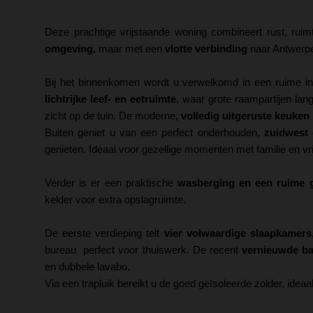
Deze prachtige vrijstaande woning combineert rust, rui
omgeving,
maar met een
vlotte verbinding
naar Antwerpe
Bij het binnenkomen wordt u verwelkomd in een ruime inko
lichtrijke leef- en eetruimte
, waar grote raampartijen lang
zicht op de tuin. De moderne,
volledig uitgeruste keuken
Buiten geniet u van een perfect onderhouden,
zuidwest 
genieten. Ideaal voor gezellige momenten met familie en vr
Verder is er een praktische
wasberging en een ruime 
kelder voor extra opslagruimte.
De eerste verdieping telt
vier volwaardige slaapkamers
bureau perfect voor thuiswerk. De recent
vernieuwde b
en dubbele lavabo.
Via een trapluik bereikt u de goed geïsoleerde zolder, ideaa