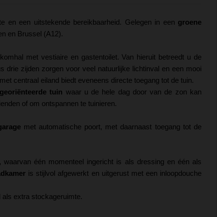
mte en een uitstekende bereikbaarheid. Gelegen in een
groene
n en Brussel (A12).
mhal met vestiaire en gastentoilet. Van hieruit betreedt u de
s drie zijden zorgen voor veel natuurlijke lichtinval en een mooi
met centraal eiland biedt eveneens directe toegang tot de tuin.
georiënteerde tuin
waar u de hele dag door van de zon kan
ienden of om ontspannen te tuinieren.
garage
met automatische poort, met daarnaast toegang tot de
,
waarvan één momenteel ingericht is als dressing en één als
adkamer
is stijlvol afgewerkt en uitgerust met een inloopdouche
l als extra stockageruimte.