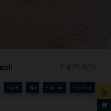
eel!
€ 425.000
Vorige
Lijst
Volgende
Afdrukken