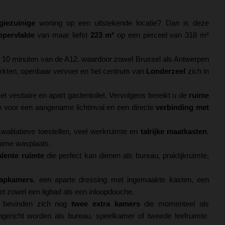
rgiezuinige
woning op een uitstekende locatie? Dan is deze
pervlakte
van maar liefst
223 m²
op een perceel van 318 m²
n 10 minuten van de A12, waardoor zowel Brussel als Antwerpen
arkten, openbaar vervoer en het centrum van
Londerzeel
zich in
t vestiaire en apart gastentoilet. Vervolgens bereikt u de
ruime
 voor een aangename lichtinval en een directe
verbinding met
walitatieve toestellen, veel werkruimte en
talrijke maatkasten
.
uime wasplaats.
alente ruimte
die perfect kan dienen als bureau, praktijkruimte,
aapkamers
, een aparte dressing met ingemaakte kasten, een
et zowel een ligbad als een inloopdouche.
4, bevinden zich nog
twee extra kamers
die momenteel als
ericht worden als bureau, speelkamer of tweede leefruimte.