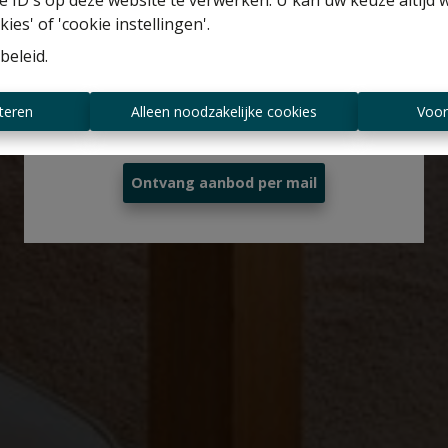
 ID's op deze website te verwerken. U kan uw keuze altijd 
Gratis schatting
ies' of 'cookie instellingen'.
beleid
.
Altijd als eerste op de hoogte zijn van
teren
Alleen noodzakelijke cookies
Voor
nieuwe aanbiedingen?
Ontvang aanbod per mail