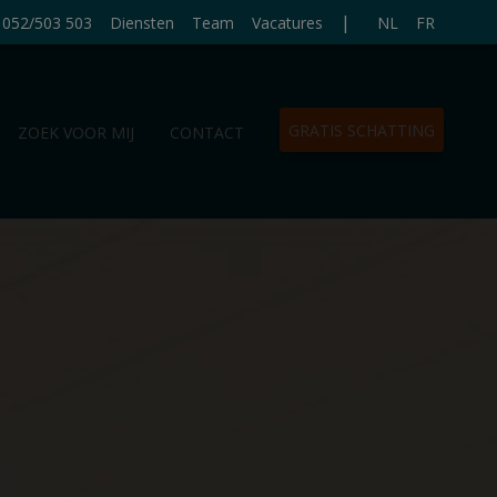
|
052/503 503
Diensten
Team
Vacatures
NL
FR
GRATIS SCHATTING
ZOEK VOOR MIJ
CONTACT