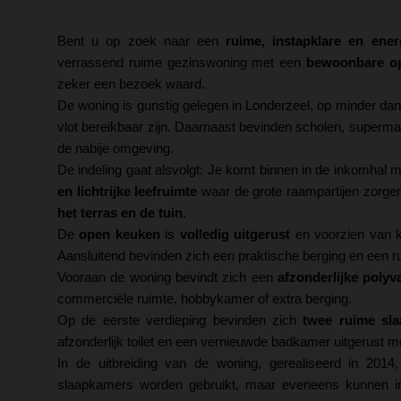
Bent u op zoek naar een
ruime, instapklare en ene
verrassend ruime gezinswoning met een
bewoonbare op
zeker een bezoek waard.
De woning is gunstig gelegen in Londerzeel, op minder da
vlot bereikbaar zijn. Daarnaast bevinden scholen, superm
de nabije omgeving.
De indeling gaat alsvolgt: Je komt binnen in de inkomhal me
en lichtrijke leefruimte
waar de grote raampartijen zorgen
het terras en de tuin
.
De
open keuken
is
volledig uitgerust
en voorzien van k
Aansluitend bevinden zich een praktische berging en een r
Vooraan de woning bevindt zich een
afzonderlijke polyv
commerciële ruimte, hobbykamer of extra berging.
Op de eerste verdieping bevinden zich
twee ruime sl
afzonderlijk toilet en een vernieuwde badkamer uitgerust m
In de uitbreiding van de woning, gerealiseerd in 201
slaapkamers worden gebruikt, maar eveneens kunnen ing