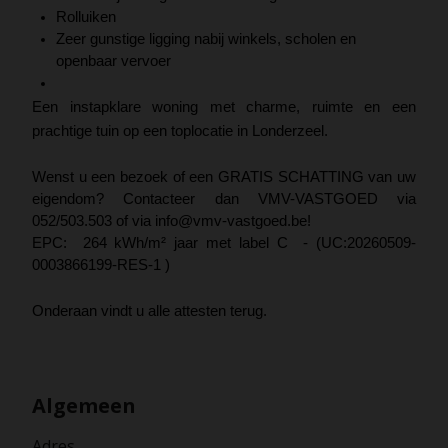
Rolluiken
Zeer gunstige ligging nabij winkels, scholen en
openbaar vervoer
Een instapklare woning met charme, ruimte en een
prachtige tuin op een toplocatie in Londerzeel.
Wenst u een bezoek of een GRATIS SCHATTING van uw
eigendom? Contacteer dan VMV-VASTGOED via
052/503.503 of via info@vmv-vastgoed.be!
EPC: 264 kWh/m² jaar met label C - (UC:20260509-
0003866199-RES-1 )
Onderaan vindt u alle attesten terug.
Algemeen
Adres