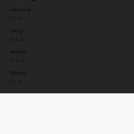
Inkomhal
9.0 m²
Living
39.0 m²
Keuken
13.0 m²
Bureau
8.0 m²
Slaapkamer 1
19.0 m²
Slaapkamer 2
28.0 m²