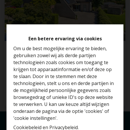
Een betere ervaring via cookies
Om u de best mogelijke ervaring te bieden,
Villa
gebruiken zowel wij als derde partijen
technologieën zoals cookies om toegang te
2890 Lippelo
krijgen tot apparaatinformatie en/of deze op
te slaan. Door in te stemmen met deze
technologieën, stelt u ons en derde partijen in
Benieuwd naar de
de mogelijkheid persoonlijke gegevens zoals
waarde van je huis?
browsegedrag of unieke ID's op deze website
4
1
285 m²
te verwerken. U kan uw keuze altijd wijzigen
Gratis schatting
onderaan de pagina via de optie 'cookies' of
'cookie instellingen'.
Cookiebeleid
en
Privacybeleid
.