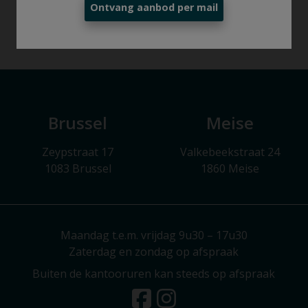
Ontvang aanbod per mail
Brussel
Meise
Zeypstraat 17
Valkebeekstraat 24
1083 Brussel
1860 Meise
Maandag t.e.m. vrijdag 9u30 – 17u30
Zaterdag en zondag op afspraak
Buiten de kantooruren kan steeds op afspraak