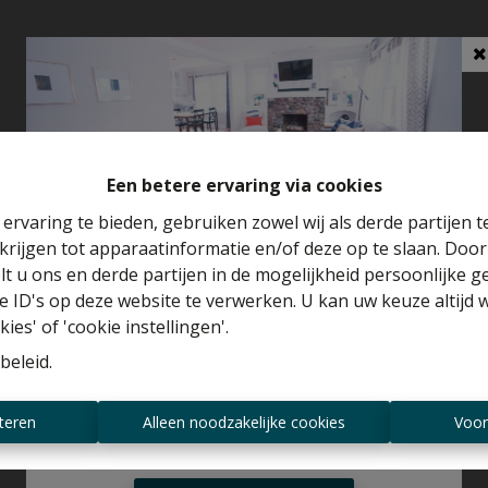
Een betere ervaring via cookies
ervaring te bieden, gebruiken zowel wij als derde partijen 
krijgen tot apparaatinformatie en/of deze op te slaan. Doo
Benieuwd naar de waarde van je huis?
lt u ons en derde partijen in de mogelijkheid persoonlijke 
 ID's op deze website te verwerken. U kan uw keuze altijd 
Gratis schatting
ies' of 'cookie instellingen'.
beleid
.
Altijd als eerste op de hoogte zijn van
teren
Alleen noodzakelijke cookies
Voor
nieuwe aanbiedingen?