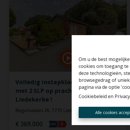
Om u de best mogelijke 
cookies om toegang te 
deze technologieën, ste
browsegedrag of unieke
Volledig instapklare gezinswoning
pagina via de optie 'cook
met 2 SLP op prachtige locatie in
Cookiebeleid
en
Privacy
Liedekerke !
Begonialaan 26, 1770 Liedekerke
Alle cookies accep
€ 369.000