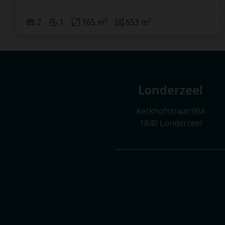
2
1
165 m²
653 m²
Londerzeel
Kerkhofstraat 90A
1840 Londerzeel