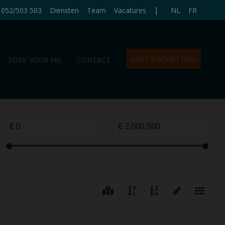
|
052/503 503
Diensten
Team
Vacatures
NL
FR
GRATIS SCHATTING
ZOEK VOOR MIJ
CONTACT