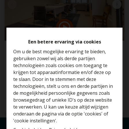
Een betere ervaring via cookies
Gelijkvloersapp met mogelijkheid tot
Om u de best mogelijke ervaring te bieden,
aankoop aanpalende garagebox te Knokke-
gebruiken zowel wij als derde partijen
Heist!
technologieën zoals cookies om toegang te
krijgen tot apparaatinformatie en/of deze op
Hermans-Lybaertstraat 36, 8300 Knokke
te slaan. Door in te stemmen met deze
technologieën, stelt u ons en derde partijen in
€ 335.000
Benieuwd naar de
de mogelijkheid persoonlijke gegevens zoals
waarde van je huis?
browsegedrag of unieke ID's op deze website
2
1
102 m²
te verwerken. U kan uw keuze altijd wijzigen
Gratis schatting
onderaan de pagina via de optie 'cookies' of
'cookie instellingen'.