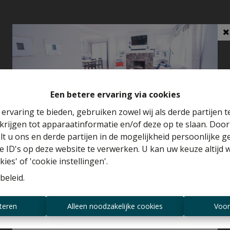
Een betere ervaring via cookies
ervaring te bieden, gebruiken zowel wij als derde partijen 
krijgen tot apparaatinformatie en/of deze op te slaan. Doo
Benieuwd naar de waarde van je huis?
lt u ons en derde partijen in de mogelijkheid persoonlijke 
 ID's op deze website te verwerken. U kan uw keuze altijd 
Gratis schatting
ies' of 'cookie instellingen'.
beleid
.
Altijd als eerste op de hoogte zijn van
teren
Alleen noodzakelijke cookies
Voor
nieuwe aanbiedingen?