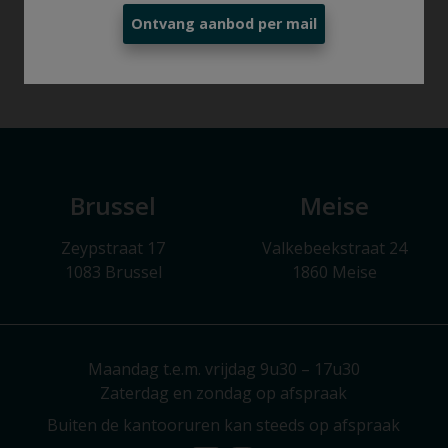
Ontvang aanbod per mail
Brussel
Meise
Zeypstraat 17
Valkebeekstraat 24
1083 Brussel
1860 Meise
Maandag t.e.m. vrijdag 9u30 – 17u30
Zaterdag en zondag op afspraak
Buiten de kantooruren kan steeds op afspraak