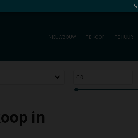
NIEUWBOUW
TE KOOP
TE HUUR
oop in