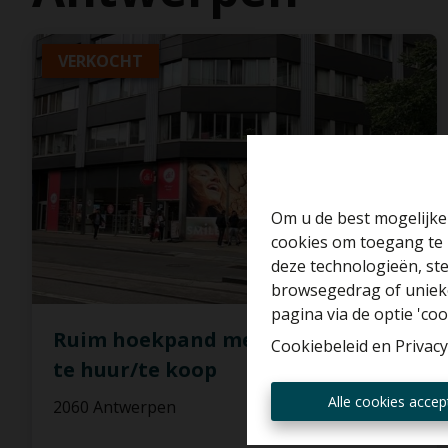
VERKOCHT
Om u de best mogelijke 
cookies om toegang te 
deze technologieën, ste
browsegedrag of unieke
pagina via de optie 'cook
Ruim hoekpand met grote ramen
Cookiebeleid
en
Privacy
te huur/te koop
Alle cookies accep
2060 Antwerpen