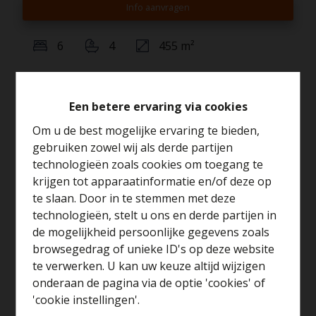
Info aanvragen
6
4
455 m²
Deze interessante opbrengsteigendom, gelegen op de
Een betere ervaring via cookies
Singel 70 te Strombeek-Bever, bevindt zich op een
Om u de best mogelijke ervaring te bieden,
strategische locatie nabij openbaar vervoer, winkels en
gebruiken zowel wij als derde partijen
belangrijke invalswegen. Het gebouw biedt een
technologieën zoals cookies om toegang te
uitstekende investeringsopportuniteit
met een huidig
krijgen tot apparaatinformatie en/of deze op
huurinkomen van ongeveer
5.150 EUR per maand
, wat
te slaan. Door in te stemmen met deze
neerkomt op ca.
61.800 EUR per jaar.
technologieën, stelt u ons en derde partijen in
Benieuwd naar de
de mogelijkheid persoonlijke gegevens zoals
Dankzij dit stabiele huurpotentieel vormt het pand een
waarde van je huis?
browsegedrag of unieke ID's op deze website
aantrekkelijke investering voor investeerders die op zoek
te verwerken. U kan uw keuze altijd wijzigen
zijn naar een interessante opportuniteit in de regio rond
Gratis schatting
onderaan de pagina via de optie 'cookies' of
Brussel.
'cookie instellingen'.