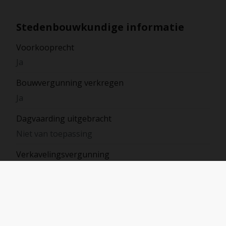
Stedenbouwkundige informatie
Voorkooprecht
Ja
Bouwvergunning verkregen
Ja
Dagvaarding uitgebracht
Niet van toepassing
Verkavelingsvergunning
Ja
Bestemming
Parkgebied