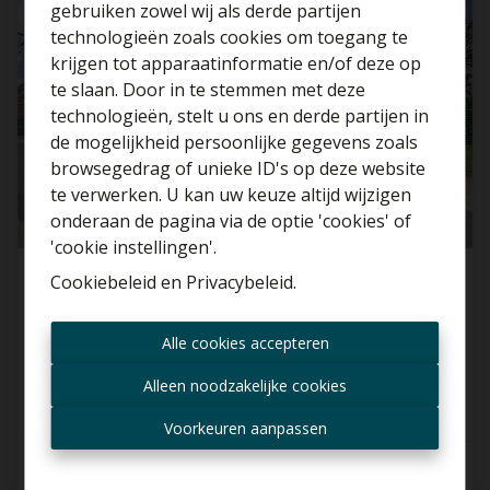
gebruiken zowel wij als derde partijen
technologieën zoals cookies om toegang te
krijgen tot apparaatinformatie en/of deze op
te slaan. Door in te stemmen met deze
technologieën, stelt u ons en derde partijen in
Benieuwd naar de
de mogelijkheid persoonlijke gegevens zoals
waarde van je huis?
browsegedrag of unieke ID's op deze website
te verwerken. U kan uw keuze altijd wijzigen
Gratis schatting
onderaan de pagina via de optie 'cookies' of
'cookie instellingen'.
Cookiebeleid
en
Privacybeleid
.
Huis
Altijd als eerste op de
Alle cookies accepteren
9450 Denderhoutem
hoogte zijn van nieuwe
aanbiedingen?
Alleen noodzakelijke cookies
Ontvang aanbod per mail
Voorkeuren aanpassen