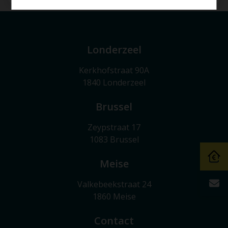
Londerzeel
Kerkhofstraat 90A
1840 Londerzeel
Brussel
Zeypstraat 17
1083 Brussel
Meise
Valkebeekstraat 24
1860 Meise
Contact