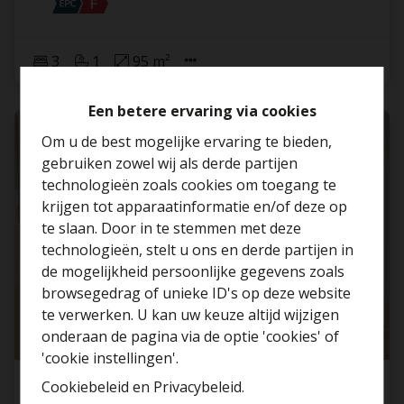
3
1
95 m²
Een betere ervaring via cookies
VERKOCHT
Om u de best mogelijke ervaring te bieden,
gebruiken zowel wij als derde partijen
technologieën zoals cookies om toegang te
krijgen tot apparaatinformatie en/of deze op
te slaan. Door in te stemmen met deze
technologieën, stelt u ons en derde partijen in
Benieuwd naar de
de mogelijkheid persoonlijke gegevens zoals
waarde van je huis?
browsegedrag of unieke ID's op deze website
te verwerken. U kan uw keuze altijd wijzigen
Gratis schatting
onderaan de pagina via de optie 'cookies' of
'cookie instellingen'.
Cookiebeleid
en
Privacybeleid
.
Gerenoveerde woning met 4 slaapkamers en