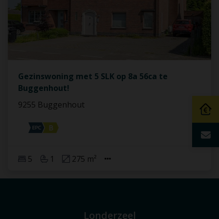
Gezinswoning met 5 SLK op 8a 56ca te
Buggenhout!
9255 Buggenhout
5
1
275 m²
Londerzeel