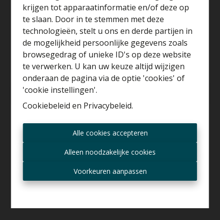
krijgen tot apparaatinformatie en/of deze op
te slaan. Door in te stemmen met deze
technologieën, stelt u ons en derde partijen in
Benieuwd naar de
de mogelijkheid persoonlijke gegevens zoals
waarde van je huis?
browsegedrag of unieke ID's op deze website
te verwerken. U kan uw keuze altijd wijzigen
Gratis schatting
onderaan de pagina via de optie 'cookies' of
'cookie instellingen'.
Info aanvragen
Cookiebeleid
en
Privacybeleid
.
In Bornem vinden we deze kleine verkaveling van twee
Altijd als eerste op de
halfopen bebouwingen. We stellen u lot 1 (6a 05ca) voor
Alle cookies accepteren
hoogte zijn van nieuwe
welke geniet van een ideale zuidwest oriëntatie en
aanbiedingen?
Alleen noodzakelijke cookies
volgende bouwvoorschriften heeft: gevelbreedte 10m (!) -
bouwdiepte gelijkvloers 17m - bouwdiepte verdiepen: 13m
Ontvang aanbod per mail
Voorkeuren aanpassen
- kroonlijsthoogte tot 13m diep is 6m, voorbij 13m is het
3,5m - dakvorm: helling 35-45° - bijgebouwen tot 30 m² in
tuinzone zijn toegelaten.