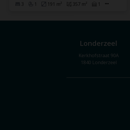
3
1
191 m²
357 m²
1
Londerzeel
Kerkhofstraat 90A
1840 Londerzeel