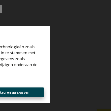
technologieën zoals
r in te stemmen met
gegevens zoals
wijzigen onderaan de
keuren aanpassen