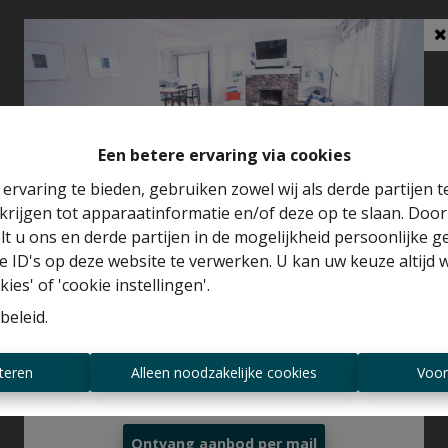
Een betere ervaring via cookies
ervaring te bieden, gebruiken zowel wij als derde partijen 
krijgen tot apparaatinformatie en/of deze op te slaan. Doo
Benieuwd naar de waarde van je huis?
lt u ons en derde partijen in de mogelijkheid persoonlijke 
 ID's op deze website te verwerken. U kan uw keuze altijd 
Gratis schatting
ies' of 'cookie instellingen'.
beleid
.
Altijd als eerste op de hoogte zijn van
teren
Alleen noodzakelijke cookies
Voor
nieuwe aanbiedingen?
Ontvang aanbod per mail