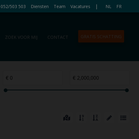
|
052/503 503
Diensten
Team
Vacatures
NL
FR
GRATIS SCHATTING
ZOEK VOOR MIJ
CONTACT