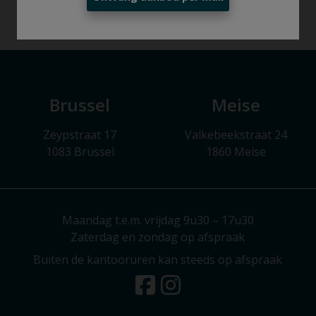
Brussel
Meise
Zeypstraat 17
Valkebeekstraat 24
1083 Brussel
1860 Meise
Maandag t.e.m. vrijdag 9u30 – 17u30
Zaterdag en zondag op afspraak
Buiten de kantooruren kan steeds op afspraak