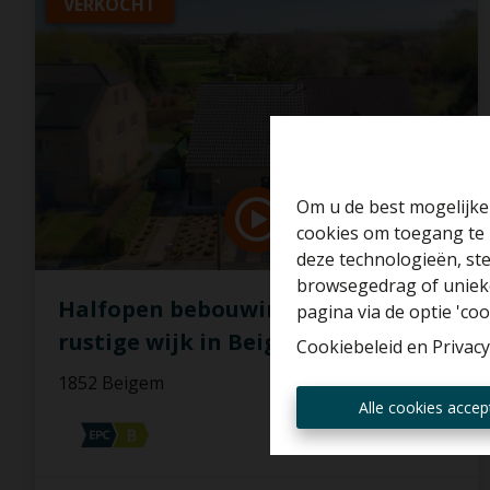
VERKOCHT
Om u de best mogelijke 
cookies om toegang te 
deze technologieën, ste
browsegedrag of unieke
Halfopen bebouwing met 3 SLP in
pagina via de optie 'cook
rustige wijk in Beigem!
Cookiebeleid
en
Privacy
1852 Beigem
Alle cookies accep