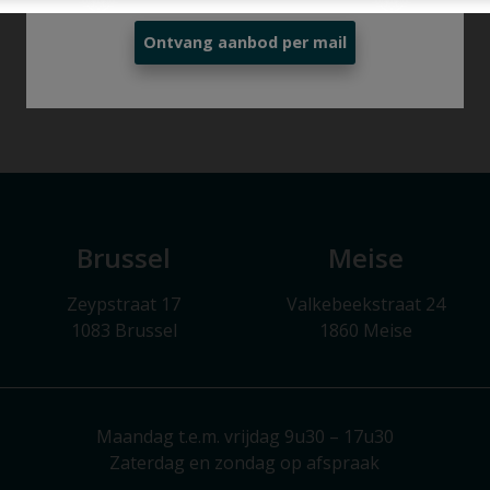
Ontvang aanbod per mail
Brussel
Meise
Zeypstraat 17
Valkebeekstraat 24
1083 Brussel
1860 Meise
Maandag t.e.m. vrijdag 9u30 – 17u30
Zaterdag en zondag op afspraak