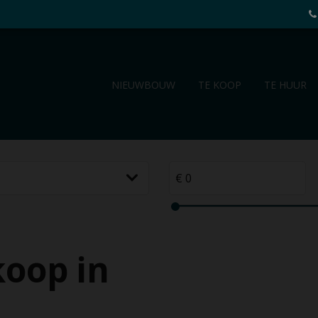
NIEUWBOUW
TE KOOP
TE HUUR
oop in