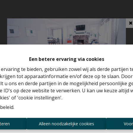
Een betere ervaring via cookies
ervaring te bieden, gebruiken zowel wij als derde partijen 
krijgen tot apparaatinformatie en/of deze op te slaan. Doo
Benieuwd naar de waarde van je huis?
lt u ons en derde partijen in de mogelijkheid persoonlijke 
 ID's op deze website te verwerken. U kan uw keuze altijd 
Gratis schatting
ies' of 'cookie instellingen'.
beleid
.
Altijd als eerste op de hoogte zijn van
teren
Alleen noodzakelijke cookies
Voor
nieuwe aanbiedingen?