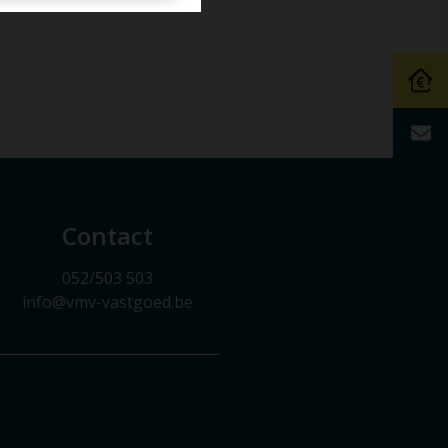
Contact
052/503 503
info@vmv-vastgoed.be