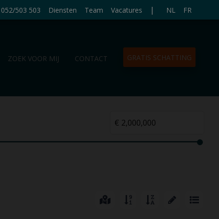
|
052/503 503
Diensten
Team
Vacatures
NL
FR
GRATIS SCHATTING
ZOEK VOOR MIJ
CONTACT