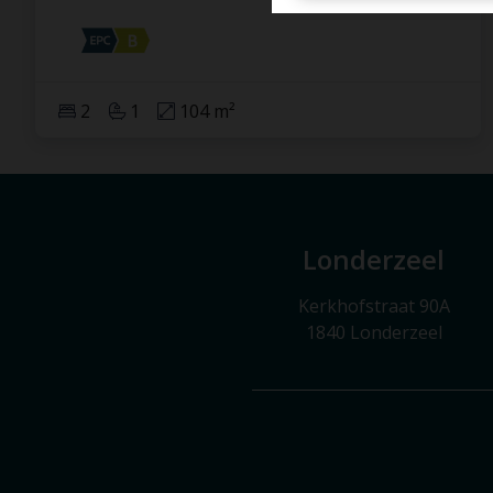
2
1
104 m²
Londerzeel
Kerkhofstraat 90A
1840 Londerzeel