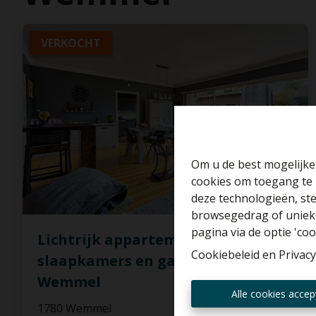
VERKOCHT
Om u de best mogelijke 
cookies om toegang te 
deze technologieën, ste
browsegedrag of unieke
pagina via de optie 'cook
Lichtrijk appartement met 2
Cookiebeleid
en
Privacy
slaapkamers en garageboxen te
Wemmel
Alle cookies accep
1780 Wemmel