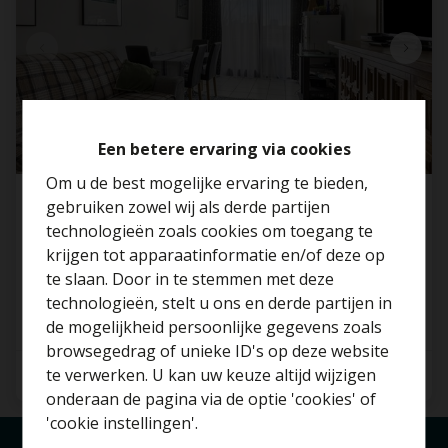
Een betere ervaring via cookies
Om u de best mogelijke ervaring te bieden,
gebruiken zowel wij als derde partijen
Appartement met 1 SLP te koop te
technologieën zoals cookies om toegang te
Schaarbeek!
krijgen tot apparaatinformatie en/of deze op
Freesiadreef 16 306, 1030 Schaerbeek
te slaan. Door in te stemmen met deze
technologieën, stelt u ons en derde partijen in
€ 139.000
Benieuwd naar de
de mogelijkheid persoonlijke gegevens zoals
waarde van je huis?
browsegedrag of unieke ID's op deze website
te verwerken. U kan uw keuze altijd wijzigen
1
1
40 m²
Gratis schatting
onderaan de pagina via de optie 'cookies' of
'cookie instellingen'.