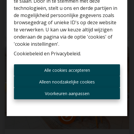
te slaan. Door in te stemmen met deze
technologieën, stelt u ons en derde partijen in
€ 285.000
Benieuwd naar de
de mogelijkheid persoonlijke gegevens zoals
waarde van je huis?
browsegedrag of unieke ID's op deze website
te verwerken. U kan uw keuze altijd wijzigen
3
1
1
Gratis schatting
onderaan de pagina via de optie 'cookies' of
'cookie instellingen'.
Cookiebeleid
en
Privacybeleid
.
VERKOCHT
Altijd als eerste op de
Alle cookies accepteren
hoogte zijn van nieuwe
aanbiedingen?
Alleen noodzakelijke cookies
Ontvang aanbod per mail
Voorkeuren aanpassen