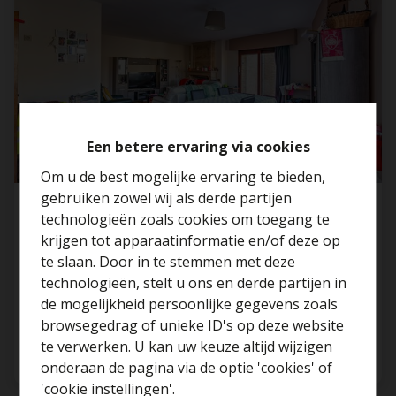
Een betere ervaring via cookies
Om u de best mogelijke ervaring te bieden,
gebruiken zowel wij als derde partijen
Ruim app met 3 slp en autostaanplaats voor
technologieën zoals cookies om toegang te
de deur
krijgen tot apparaatinformatie en/of deze op
te slaan. Door in te stemmen met deze
2070 Beveren-Kruibeke-Zwijndrecht
technologieën, stelt u ons en derde partijen in
Benieuwd naar de
de mogelijkheid persoonlijke gegevens zoals
waarde van je huis?
browsegedrag of unieke ID's op deze website
te verwerken. U kan uw keuze altijd wijzigen
3
1
135 m²
Gratis schatting
onderaan de pagina via de optie 'cookies' of
'cookie instellingen'.