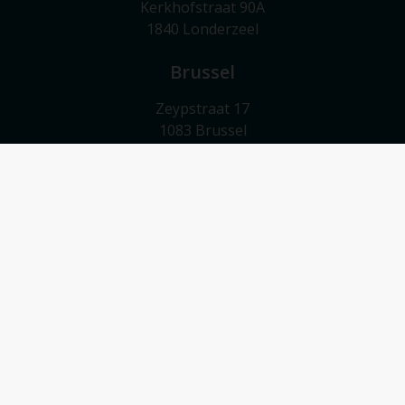
Kerkhofstraat 90A
1840 Londerzeel
Brussel
Zeypstraat 17
1083 Brussel
Meise
Valkebeekstraat 24
1860 Meise
Contact
052/503 503
info@vmv-vastgoed.be