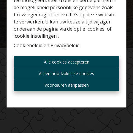
technologieën, stelt u ons en derde partijen in
Benieuwd naar de
de mogelijkheid persoonlijke gegevens zoals
waarde van je huis?
browsegedrag of unieke ID's op deze website
te verwerken. U kan uw keuze altijd wijzigen
Gratis schatting
onderaan de pagina via de optie 'cookies' of
'cookie instellingen'.
Cookiebeleid
en
Privacybeleid
.
Altijd als eerste op de
Alle cookies accepteren
hoogte zijn van nieuwe
aanbiedingen?
Alleen noodzakelijke cookies
Ontvang aanbod per mail
Voorkeuren aanpassen