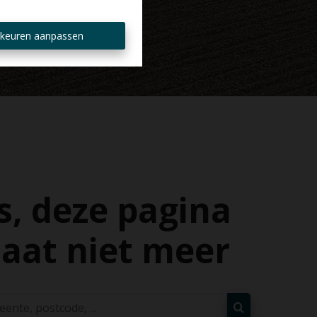
keuren aanpassen
, deze pagina
aat niet meer