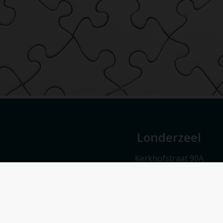
Londerzeel
Kerkhofstraat 90A
1840 Londerzeel