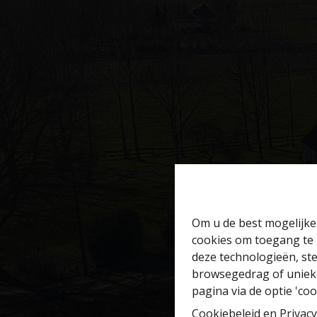
Om u de best mogelijke 
cookies om toegang te 
deze technologieën, ste
browsegedrag of unieke
pagina via de optie 'cook
Cookiebeleid
en
Privacy