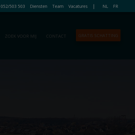
|
052/503 503
Diensten
Team
Vacatures
NL
FR
GRATIS SCHATTING
ZOEK VOOR MIJ
CONTACT