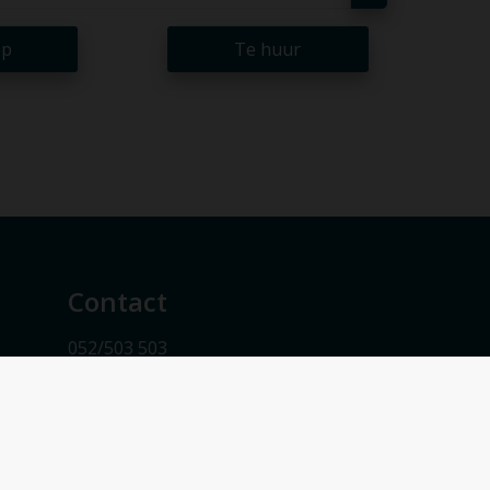
op
Te huur
Contact
052/503 503
info@vmv-vastgoed.be