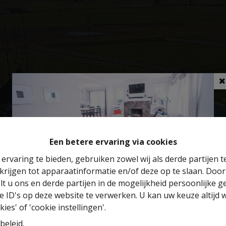
Een betere ervaring via cookies
ervaring te bieden, gebruiken zowel wij als derde partijen 
krijgen tot apparaatinformatie en/of deze op te slaan. Doo
Benieuwd naar de waarde van je huis?
lt u ons en derde partijen in de mogelijkheid persoonlijke 
 ID's op deze website te verwerken. U kan uw keuze altijd 
Gratis schatting
ies' of 'cookie instellingen'.
beleid
.