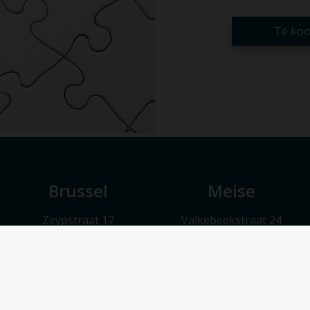
Te ko
Brussel
Meise
Zeypstraat 17
Valkebeekstraat 24
1083 Brussel
1860 Meise
Maandag t.e.m. vrijdag 9u30 – 17u30