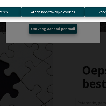
Altijd als eerste op de hoogte zijn van
teren
Alleen noodzakelijke cookies
Voor
nieuwe aanbiedingen?
Ontvang aanbod per mail
Oeps
best