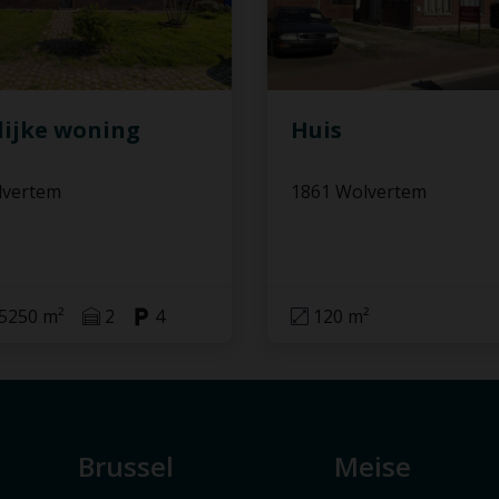
lijke woning
Huis
lvertem
1861 Wolvertem
5250 m²
2
4
120 m²
Brussel
Meise