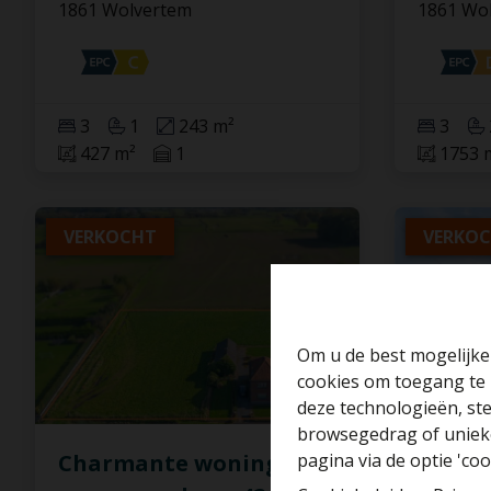
1861 Wolvertem
1861 Wo
3
1
243 m²
3
427 m²
1
1753 
VERKOCHT
VERKO
Om u de best mogelijke 
cookies om toegang te 
deze technologieën, ste
browsegedrag of unieke
Charmante woning op
Charm
pagina via de optie 'cook