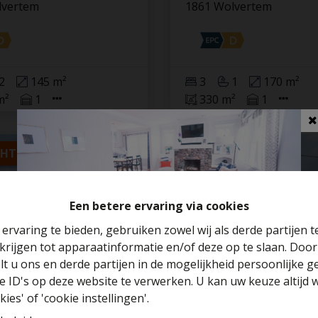
lvertem
1861 Wolvertem
2
145 m²
3
1
170 m²
m²
1
330 m²
1
CHT
VERKOCHT
Een betere ervaring via cookies
ervaring te bieden, gebruiken zowel wij als derde partijen 
krijgen tot apparaatinformatie en/of deze op te slaan. Doo
Benieuwd naar de waarde van je huis?
lt u ons en derde partijen in de mogelijkheid persoonlijke 
 ID's op deze website te verwerken. U kan uw keuze altijd 
Gratis schatting
ante woning op
IN OPTIE - Te ren
ies' of 'cookie instellingen'.