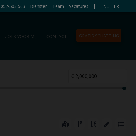
|
052/503 503
Diensten
Team
Vacatures
NL
FR
GRATIS SCHATTING
ZOEK VOOR MIJ
CONTACT