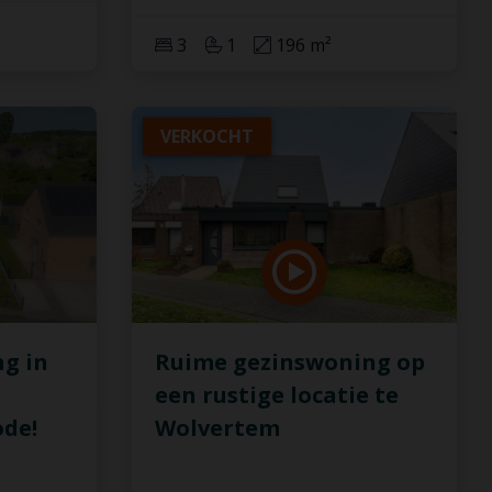
3
1
196 m²
VERKOCHT
g in
Ruime gezinswoning op
een rustige locatie te
ode!
Wolvertem