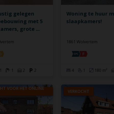
ustig gelegen
Woning te huur m
bebouwing met 5
slaapkamers!
kamers, grote
...
lvertem
1861 Wolvertem
1
1
2
2
4
1
180 m²
HT VOOR HET ONLINE
VERKOCHT