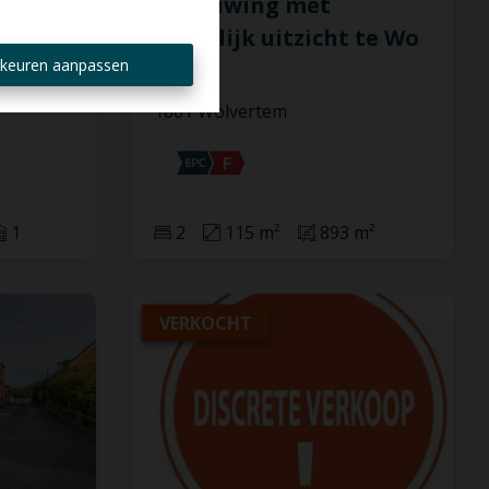
op een
bebouwing met
landelijk uitzicht te Wo
keuren aanpassen
...
1861 Wolvertem
1
2
115 m²
893 m²
VERKOCHT