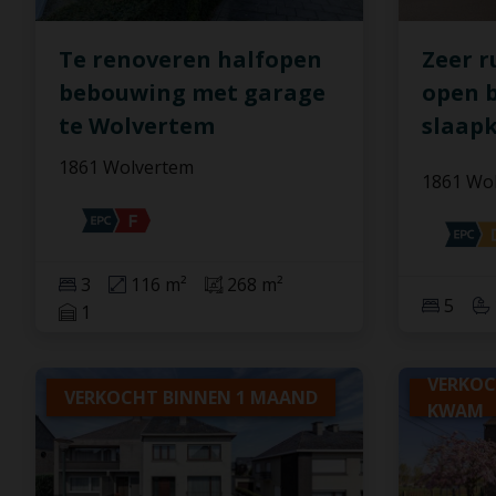
Te renoveren halfopen
Zeer r
bebouwing met garage
open 
te Wolvertem
slaap
1861 Wolvertem
1861 Wo
3
116 m²
268 m²
5
1
VERKOC
VERKOCHT BINNEN 1 MAAND
KWAM