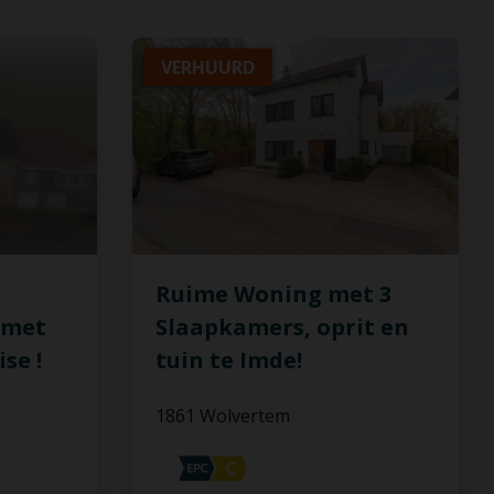
VERHUURD
Ruime Woning met 3
 met
Slaapkamers, oprit en
se !
tuin te Imde!
1861 Wolvertem