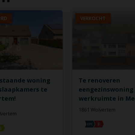
URD
VERKOCHT
nstaande woning
Te renoveren
slaapkamers te
eengezinswoning
rtem!
werkruimte in Mei
1861 Wolvertem
lvertem