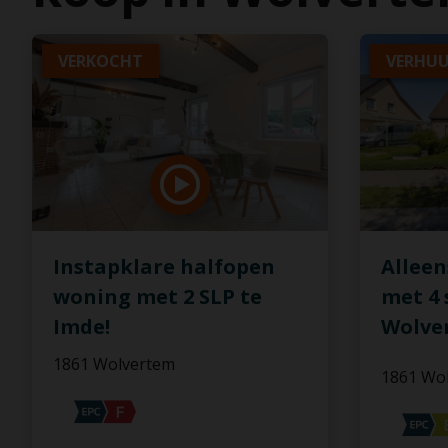
VERKOCHT
VERHU
Instapklare halfopen
Allee
woning met 2 SLP te
met 4 
Imde!
Wolve
1861 Wolvertem
1861 Wo