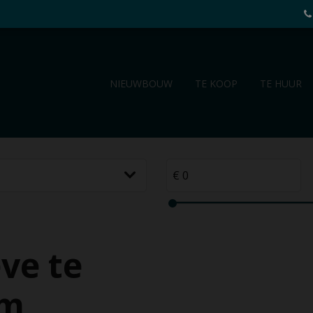
NIEUWBOUW
TE KOOP
TE HUUR
ve te
em