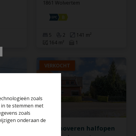
1861 Wolvertem
5
2
141 m²
164 m²
1
VERKOCHT
technologieën zoals
r in te stemmen met
gegevens zoals
wijzigen onderaan de
overen
Te renoveren halfopen