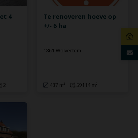
et 4
Te renoveren hoeve op
+/- 6 ha
1861 Wolvertem
2
487 m²
59114 m²