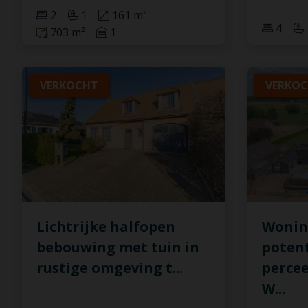
2
1
161 m²
4
703 m²
1
VERKOCHT
VERKO
Lichtrijke halfopen
Wonin
bebouwing met tuin in
potent
rustige omgeving t
...
percee
W
...