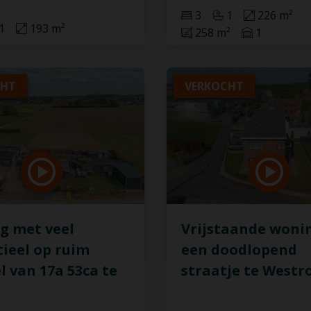
3
1
226 m²
1
193 m²
258 m²
1
CHT
VERKOCHT
g met veel
Vrijstaande wonin
ieel op ruim
een doodlopend
l van 17a 53ca te
straatje te Westr