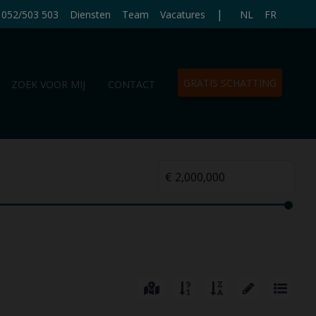
|
052/503 503
Diensten
Team
Vacatures
NL
FR
GRATIS SCHATTING
ZOEK VOOR MIJ
CONTACT