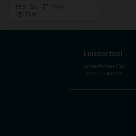
3
2
173 m²
173 m²
Londerzeel
Kerkhofstraat 90A
1840 Londerzeel