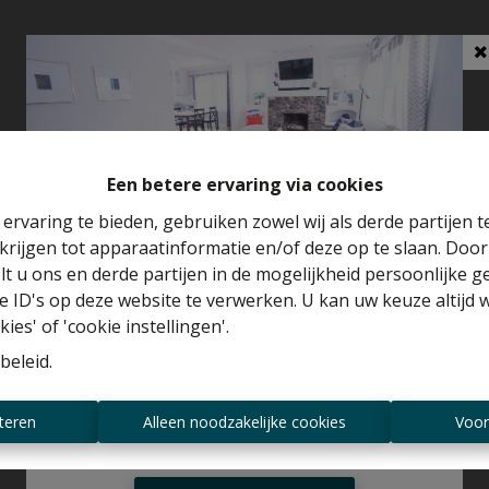
Een betere ervaring via cookies
ervaring te bieden, gebruiken zowel wij als derde partijen 
krijgen tot apparaatinformatie en/of deze op te slaan. Doo
Benieuwd naar de waarde van je huis?
lt u ons en derde partijen in de mogelijkheid persoonlijke 
 ID's op deze website te verwerken. U kan uw keuze altijd 
Gratis schatting
ies' of 'cookie instellingen'.
beleid
.
Altijd als eerste op de hoogte zijn van
teren
Alleen noodzakelijke cookies
Voor
nieuwe aanbiedingen?