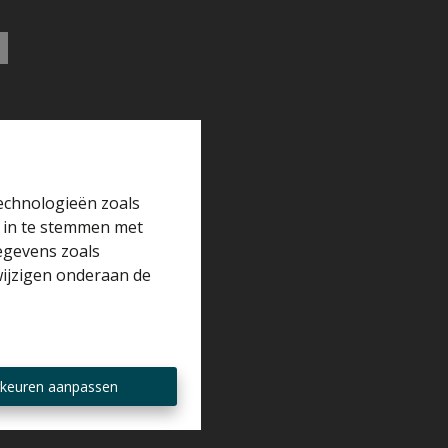
technologieën zoals
r in te stemmen met
gegevens zoals
wijzigen onderaan de
keuren aanpassen