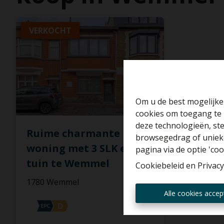
VERKOCHT
Om u de best mogelijke 
cookies om toegang te 
deze technologieën, ste
Ruime charmante
browsegedrag of unieke
woning met 3 SLK en
pagina via de optie 'cook
tuin te Wemmel
Cookiebeleid
en
Privacy
1780 Wemmel
Alle cookies accep