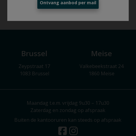
Ontvang aanbod per mail
Brussel
Meise
Zeypstraat 17
Valkebeekstraat 24
1083 Brussel
1860 Meise
Maandag t.e.m. vrijdag 9u30 – 17u30
Zaterdag en zondag op afspraak
Buiten de kantooruren kan steeds op afspraak