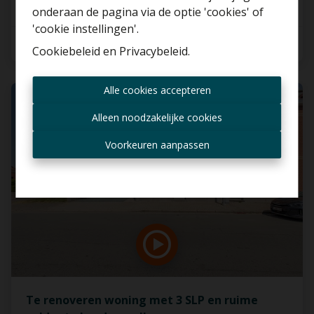
Gratis schatting
onderaan de pagina via de optie 'cookies' of
'cookie instellingen'.
2
1
150 m²
Cookiebeleid
en
Privacybeleid
.
Altijd als eerste op de
Alle cookies accepteren
hoogte zijn van nieuwe
VERKOCHT
aanbiedingen?
Alleen noodzakelijke cookies
Ontvang aanbod per mail
Voorkeuren aanpassen
Te renoveren woning met 3 SLP en ruime