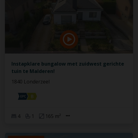
Instapklare bungalow met zuidwest gerichte
tuin te Malderen!
1840 Londerzeel
4
1
165 m²