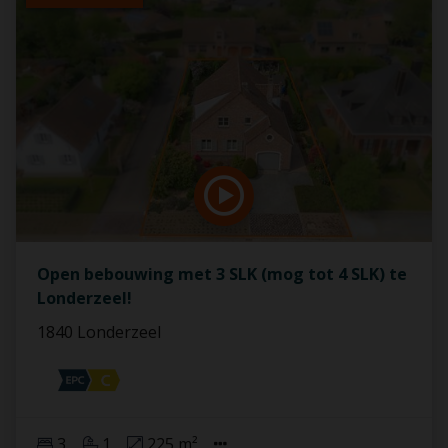
Open bebouwing met 3 SLK (mog tot 4 SLK) te
Londerzeel!
1840 Londerzeel
3
1
225 m²