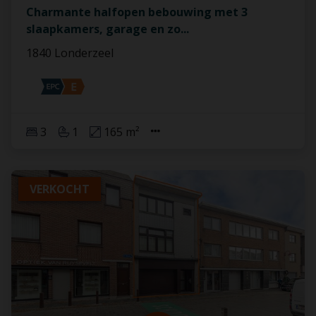
Charmante halfopen bebouwing met 3
slaapkamers, garage en zo
...
1840 Londerzeel
3
1
165 m²
VERKOCHT