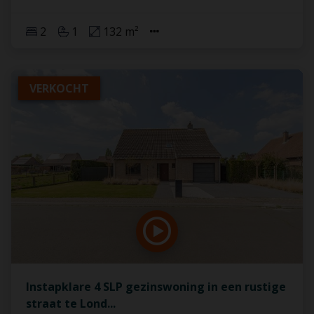
2
1
132 m²
VERKOCHT
Instapklare 4 SLP gezinswoning in een rustige
straat te Lond
...