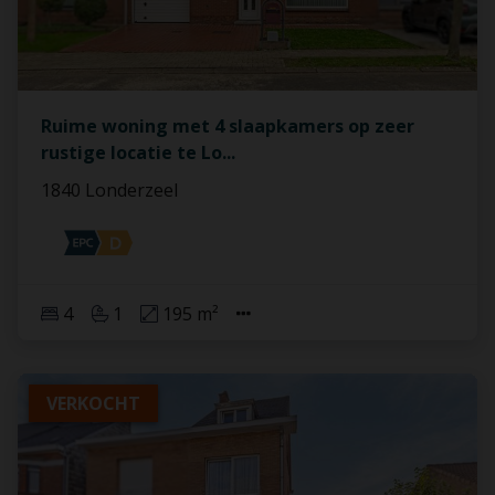
Ruime woning met 4 slaapkamers op zeer
rustige locatie te Lo
...
1840 Londerzeel
4
1
195 m²
VERKOCHT