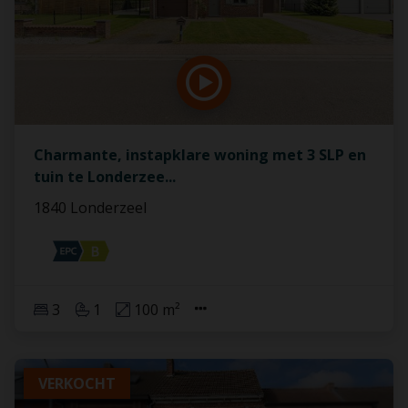
Charmante, instapklare woning met 3 SLP en
tuin te Londerzee
...
1840 Londerzeel
3
1
100 m²
VERKOCHT