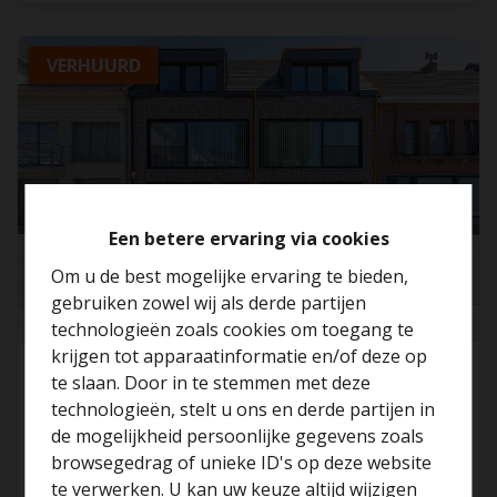
VERHUURD
Een betere ervaring via cookies
Om u de best mogelijke ervaring te bieden,
gebruiken zowel wij als derde partijen
technologieën zoals cookies om toegang te
krijgen tot apparaatinformatie en/of deze op
Energiezuinige woning met huislift en garage
te slaan. Door in te stemmen met deze
in het centrum
...
technologieën, stelt u ons en derde partijen in
Benieuwd naar de
de mogelijkheid persoonlijke gegevens zoals
1840 Londerzeel
waarde van je huis?
browsegedrag of unieke ID's op deze website
te verwerken. U kan uw keuze altijd wijzigen