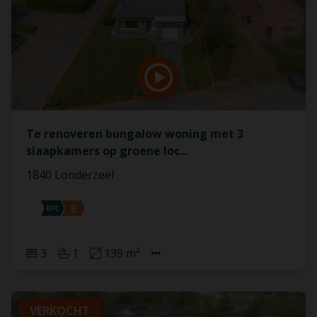
Te renoveren bungalow woning met 3
slaapkamers op groene loc
...
1840 Londerzeel
3
1
139 m²
VERKOCHT