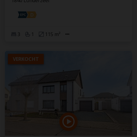
1840 Londerzeel
3
1
115 m²
VERKOCHT