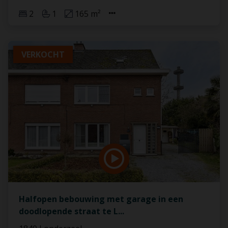
2
1
165 m²
VERKOCHT
Halfopen bebouwing met garage in een
doodlopende straat te L
...