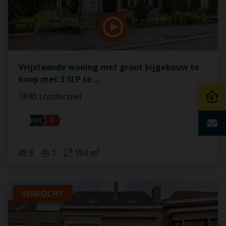
Vrijstaande woning met groot bijgebouw te
koop met 3 SLP te
...
1840 Londerzeel
3
1
194 m²
VERKOCHT