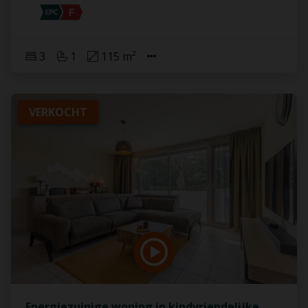
3
1
115 m²
VERKOCHT
Energiezuinige woning in kindvriendelijke