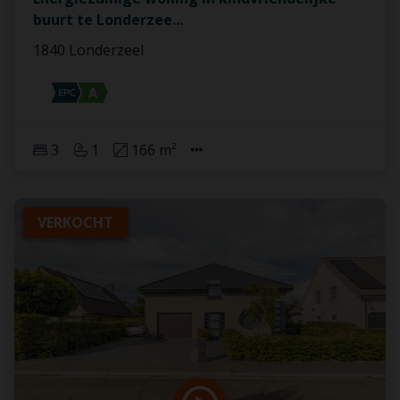
buurt te Londerzee
...
1840 Londerzeel
3
1
166 m²
VERKOCHT